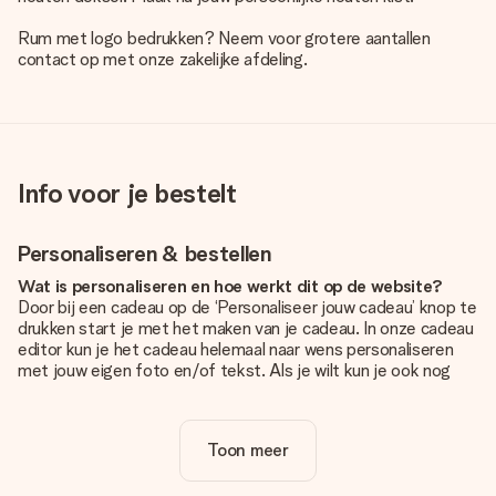
Rum met logo bedrukken? Neem voor grotere aantallen
contact op met onze zakelijke afdeling.
Info voor je bestelt
Personaliseren & bestellen
Wat is personaliseren en hoe werkt dit op de website?
Door bij een cadeau op de ‘Personaliseer jouw cadeau’ knop te
drukken start je met het maken van je cadeau. In onze cadeau
editor kun je het cadeau helemaal naar wens personaliseren
met jouw eigen foto en/of tekst. Als je wilt kun je ook nog
kiezen voor een tof design om je unieke cadeau helemaal af
te maken.
Toon meer
Is personalisatie in de prijs inbegrepen?
De prijs die op de website wordt getoond is inclusief de