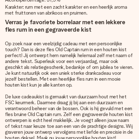
Karakter: rum met een zacht karakter en een heerlijk aroma
met fruittonen van abrikoos en pruimen.
Verras je favoriete borrelaar met een lekkere
fles rum in een gegraveerde kist
Op zoek naar een veelzijdig cadeau met een persoonlijke
touch? Dan is deze fles Old Captain rum in een houten kist
perfect! Jij ontwerpt hem namelijk helemaal zelf met naam of
andere tekst. Superleuk voor een verjaardag, maar ook
geschikt als relatiegeschenk, bedankje of om jubilea te vieren.
Je kunt natuurlijk ook een uniek sterke drankcadeau voor
jezelf bestellen. Met een heerlijke fles rum in een mooie
houten kist kun je alle kanten op.
De luxe cadeaukist is gemaakt van duurzaam hout met het
FSC keurmerk. Daarmee draag jij bij aan een duurzaam en
verantwoord beheer van de bossen. Ook is hij gevuld met een
fles bruine Old Captain rum. Zelf een gegraveerde houten kist
ontwerpen is echt heel makkelijk. Je voegt alleen jouw naam
of tekst naar keuze toe aan een van de prachtige designs. Wij
graveren jouw ontwerp vervolgens met liefde en precisie in de
houten deksel. Maak nu jouw persoonlijke houten kist!