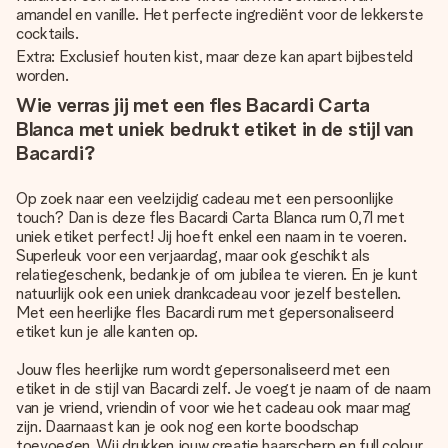
amandel en vanille. Het perfecte ingrediënt voor de lekkerste
cocktails.
Extra: Exclusief houten kist, maar deze kan apart bijbesteld
worden.
Wie verras jij met een fles Bacardi Carta
Blanca met uniek bedrukt etiket in de stijl van
Bacardi?
Op zoek naar een veelzijdig cadeau met een persoonlijke
touch? Dan is deze fles Bacardi Carta Blanca rum 0,7l met
uniek etiket perfect! Jij hoeft enkel een naam in te voeren.
Superleuk voor een verjaardag, maar ook geschikt als
relatiegeschenk, bedankje of om jubilea te vieren. En je kunt
natuurlijk ook een uniek drankcadeau voor jezelf bestellen.
Met een heerlijke fles Bacardi rum met gepersonaliseerd
etiket kun je alle kanten op.
Jouw fles heerlijke rum wordt gepersonaliseerd met een
etiket in de stijl van Bacardi zelf. Je voegt je naam of de naam
van je vriend, vriendin of voor wie het cadeau ook maar mag
zijn. Daarnaast kan je ook nog een korte boodschap
toevoegen. Wij drukken jouw creatie haarscherp en full colour