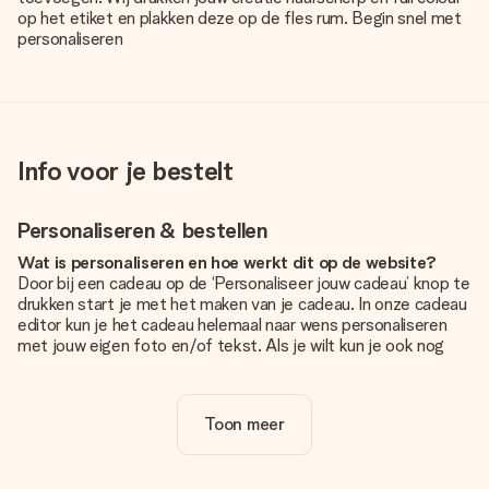
op het etiket en plakken deze op de fles rum. Begin snel met
personaliseren
Info voor je bestelt
Personaliseren & bestellen
Wat is personaliseren en hoe werkt dit op de website?
Door bij een cadeau op de ‘Personaliseer jouw cadeau’ knop te
drukken start je met het maken van je cadeau. In onze cadeau
editor kun je het cadeau helemaal naar wens personaliseren
met jouw eigen foto en/of tekst. Als je wilt kun je ook nog
kiezen voor een tof design om je unieke cadeau helemaal af
te maken.
Toon meer
Is personalisatie in de prijs inbegrepen?
De prijs die op de website wordt getoond is inclusief de
personalisatie van jouw cadeau. Wel zo duidelijk!