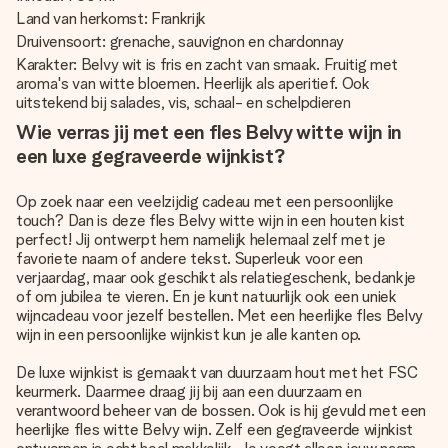
Land van herkomst: Frankrijk
Druivensoort: grenache, sauvignon en chardonnay
Karakter: Belvy wit is fris en zacht van smaak. Fruitig met
aroma's van witte bloemen. Heerlijk als aperitief. Ook
uitstekend bij salades, vis, schaal- en schelpdieren
Wie verras jij met een fles Belvy witte wijn in
een luxe gegraveerde wijnkist?
Op zoek naar een veelzijdig cadeau met een persoonlijke
touch? Dan is deze fles Belvy witte wijn in een houten kist
perfect! Jij ontwerpt hem namelijk helemaal zelf met je
favoriete naam of andere tekst. Superleuk voor een
verjaardag, maar ook geschikt als relatiegeschenk, bedankje
of om jubilea te vieren. En je kunt natuurlijk ook een uniek
wijncadeau voor jezelf bestellen. Met een heerlijke fles Belvy
wijn in een persoonlijke wijnkist kun je alle kanten op.
De luxe wijnkist is gemaakt van duurzaam hout met het FSC
keurmerk. Daarmee draag jij bij aan een duurzaam en
verantwoord beheer van de bossen. Ook is hij gevuld met een
heerlijke fles witte Belvy wijn. Zelf een gegraveerde wijnkist