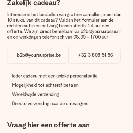
Zakelijk cadeau?
met onze klantenservice.
Betalen
Interesse in het bestellen van grotere aantallen, meer dan
10 stuks, van dit cadeau? Vul dan het formulier aan de
Hoe kan ik mijn bestelling betalen?
rechterkant in en ontvang binnen uiterlijk 24 uur een
Wij bieden de volgende betaalmethodes aan: iDeal, Paypal,
offerte. We zijn direct bereikbaar via b2b@yoursurprise.nl
creditcard of handmatige overboeking. Hou bij handmatige
en op werkdagen telefonisch van 08.30 - 17.00 uur.
overboeking wel rekening met 3 dagen extra levertijd van je
cadeau.
b2b@yoursurprise.be
+32 3 808 51 86
Cadeau ontvangen
Wat als het cadeau toch niet helemaal naar mijn zin is?
We vinden het erg vervelend als je cadeau niet naar wens is
Ieder cadeau met een unieke personalisatie
geleverd. Je kunt hiervoor contact opnemen met onze
klantenservice, zij helpen je graag bij het vinden van een
Mogelijkheid tot achteraf betalen
passende oplossing.
Wereldwijde verzending
Wordt de factuur met de bestelling meegestuurd?
Directe verzending naar de ontvangers
Er wordt geen factuur meegestuurd bij je bestelling. Je
ontvangt deze bij de bevestiging van de verzending en je kunt
deze ook altijd terugvinden in jouw MySurprise. Je kunt dus
gerust het cadeau gelijk bij de ontvanger laten afleveren, zo is
Vraag hier een offerte aan
het echt een verrassing!