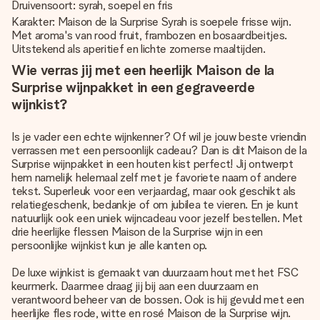
Druivensoort: syrah, soepel en fris
Karakter: Maison de la Surprise Syrah is soepele frisse wijn.
Met aroma's van rood fruit, frambozen en bosaardbeitjes.
Uitstekend als aperitief en lichte zomerse maaltijden.
Wie verras jij met een heerlijk Maison de la
Surprise wijnpakket in een gegraveerde
wijnkist?
Is je vader een echte wijnkenner? Of wil je jouw beste vriendin
verrassen met een persoonlijk cadeau? Dan is dit Maison de la
Surprise wijnpakket in een houten kist perfect! Jij ontwerpt
hem namelijk helemaal zelf met je favoriete naam of andere
tekst. Superleuk voor een verjaardag, maar ook geschikt als
relatiegeschenk, bedankje of om jubilea te vieren. En je kunt
natuurlijk ook een uniek wijncadeau voor jezelf bestellen. Met
drie heerlijke flessen Maison de la Surprise wijn in een
persoonlijke wijnkist kun je alle kanten op.
De luxe wijnkist is gemaakt van duurzaam hout met het FSC
keurmerk. Daarmee draag jij bij aan een duurzaam en
verantwoord beheer van de bossen. Ook is hij gevuld met een
heerlijke fles rode, witte en rosé Maison de la Surprise wijn.