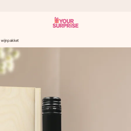
 wijnpakket
onderweg is - zodat jij kunt geven op precies het juiste moment,
met een 4,7 op Google Reviews
llie foto of een boodschap die raakt. Zonder gedoe, maar met alle