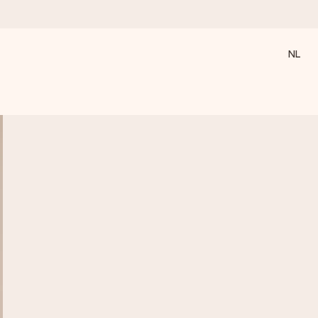
NL
 wanneer het het meeste betekent.
 aandacht voor het moment.