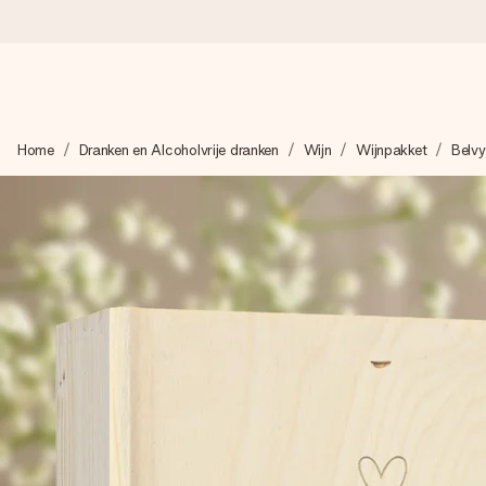
Voor 16:00 besteld, vandaag verzonden
Home
Dranken en Alcoholvrije dranken
Wijn
Wijnpakket
Belvy
We maken jouw cadeau met zorg en zorgen dat het razendsnel 
4,8 (gebaseerd op +8.000 reviews)
Onze cadeaus worden gewaardeerd. Klanten beoordelen ons 
Gratis wenskaartje
Je maakt in een paar stappen iets unieks – met haar naam, ju