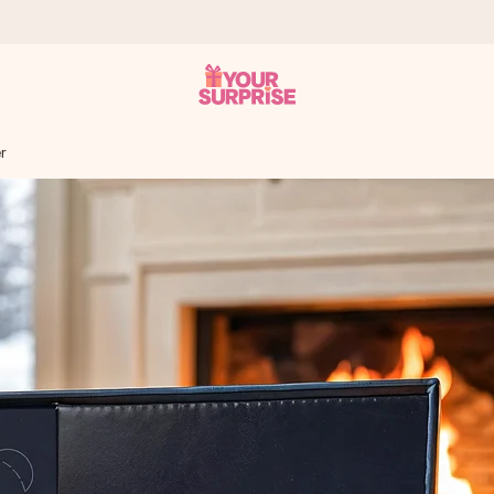
r
onderweg is - zodat jij kunt geven op precies het juiste moment,
met een 4,7 op Google Reviews
llie foto of een boodschap die raakt. Zonder gedoe, maar met alle