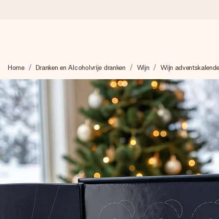
Voor 16:00 besteld, vandaag verzonden
Home
Dranken en Alcoholvrije dranken
Wijn
Wijn adventskalende
We maken jouw cadeau met zorg en zorgen dat het razendsnel 
4,8 (gebaseerd op +8.000 reviews)
Onze cadeaus worden gewaardeerd. Klanten beoordelen ons 
Gratis wenskaartje
Je maakt in een paar stappen iets unieks – met haar naam, ju