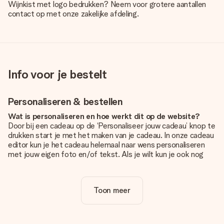
Wijnkist met logo bedrukken? Neem voor grotere aantallen
contact op met onze zakelijke afdeling.
Info voor je bestelt
Personaliseren & bestellen
Wat is personaliseren en hoe werkt dit op de website?
Door bij een cadeau op de ‘Personaliseer jouw cadeau’ knop te
drukken start je met het maken van je cadeau. In onze cadeau
editor kun je het cadeau helemaal naar wens personaliseren
met jouw eigen foto en/of tekst. Als je wilt kun je ook nog
kiezen voor een tof design om je unieke cadeau helemaal af
te maken.
Toon meer
Is personalisatie in de prijs inbegrepen?
De prijs die op de website wordt getoond is inclusief de
personalisatie van jouw cadeau. Wel zo duidelijk!