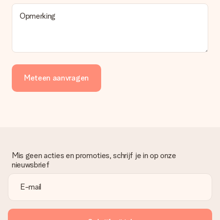
Wordt de factuur met de bestelling meegestuurd?
Opmerking
Er wordt geen factuur meegestuurd bij je bestelling. Je
ontvangt deze bij de bevestiging van de verzending en je kunt
deze ook altijd terugvinden in jouw MySurprise. Je kunt dus
gerust het cadeau gelijk bij de ontvanger laten afleveren, zo is
het echt een verrassing!
Meteen aanvragen
Mis geen acties en promoties, schrijf je in op onze
nieuwsbrief