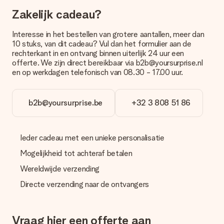
wenskaartje in?
Door in onze winkelmand op ‘Gratis wenskaartje’ te klikken kun
Zakelijk cadeau?
je een leuk kaartje toevoegen bij je cadeau. Op dit kaartje kun
je een persoonlijke boodschap plaatsen, zodat de ontvanger
Interesse in het bestellen van grotere aantallen, meer dan
precies weet van wie de verrassing afkomstig is.
10 stuks, van dit cadeau? Vul dan het formulier aan de
rechterkant in en ontvang binnen uiterlijk 24 uur een
Wordt mijn cadeau ingepakt geleverd?
offerte. We zijn direct bereikbaar via b2b@yoursurprise.nl
Momenteel hebben we (nog) geen inpakservice om jouw
en op werkdagen telefonisch van 08.30 - 17.00 uur.
cadeau mooi in te pakken. Wel versturen we onze cadeaus in
een feestelijke verzendverpakking. Zo is jouw cadeau klaar om
gegeven te worden of direct naar de ontvanger te versturen.
b2b@yoursurprise.be
+32 3 808 51 86
Levertijd, bezorgopties en verzendkosten
Kan ik een afleverdatum kiezen?
Ieder cadeau met een unieke personalisatie
Ja, dat kan! In onze winkelmand kun je bij de meeste cadeaus
Mogelijkheid tot achteraf betalen
precies aangeven wanneer jouw cadeau bezorgd moet
worden.
Wereldwijde verzending
Directe verzending naar de ontvangers
Wat is de levertijd en wanneer heb ik mijn cadeau in huis?
De levertijd is terug te vinden op de productpagina van het
cadeau. Je kunt erop vertrouwen dat het cadeau netjes op
deze dag wordt geleverd door onze vervoerder.
Vraag hier een offerte aan