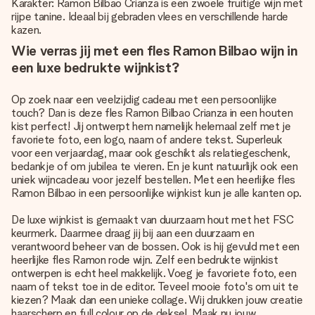
Karakter: Ramon Bilbao Crianza is een zwoele fruitige wijn met
rijpe tanine. Ideaal bij gebraden vlees en verschillende harde
kazen.
Wie verras jij met een fles Ramon Bilbao wijn in
een luxe bedrukte wijnkist?
Op zoek naar een veelzijdig cadeau met een persoonlijke
touch? Dan is deze fles Ramon Bilbao Crianza in een houten
kist perfect! Jij ontwerpt hem namelijk helemaal zelf met je
favoriete foto, een logo, naam of andere tekst. Superleuk
voor een verjaardag, maar ook geschikt als relatiegeschenk,
bedankje of om jubilea te vieren. En je kunt natuurlijk ook een
uniek wijncadeau voor jezelf bestellen. Met een heerlijke fles
Ramon Bilbao in een persoonlijke wijnkist kun je alle kanten op.
De luxe wijnkist is gemaakt van duurzaam hout met het FSC
keurmerk. Daarmee draag jij bij aan een duurzaam en
verantwoord beheer van de bossen. Ook is hij gevuld met een
heerlijke fles Ramon rode wijn. Zelf een bedrukte wijnkist
ontwerpen is echt heel makkelijk. Voeg je favoriete foto, een
naam of tekst toe in de editor. Teveel mooie foto's om uit te
kiezen? Maak dan een unieke collage. Wij drukken jouw creatie
haarscherp en full colour op de deksel. Maak nu jouw