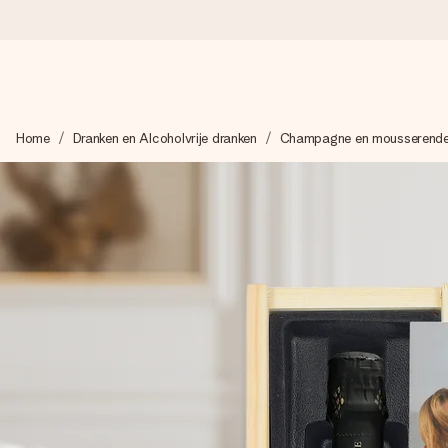
Voor 16:00 besteld, vandaag verzonden
Home
Dranken en Alcoholvrije dranken
Champagne en mousserende
We maken jouw cadeau met zorg en zorgen dat het razendsnel 
4,8 (gebaseerd op +8.000 reviews)
Onze cadeaus worden gewaardeerd. Klanten beoordelen ons 
Gratis wenskaartje
Je maakt in een paar stappen iets unieks – met haar naam, ju