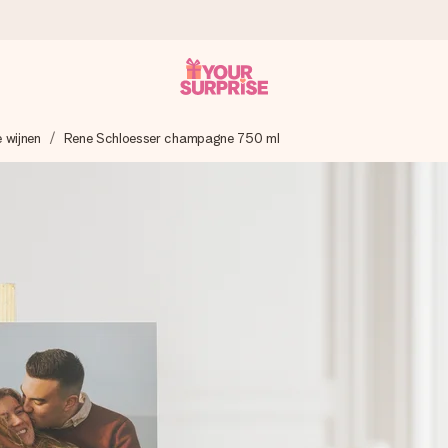
 wijnen
Rene Schloesser champagne 750 ml
onderweg is - zodat jij kunt geven op precies het juiste moment,
met een 4,7 op Google Reviews
llie foto of een boodschap die raakt. Zonder gedoe, maar met alle