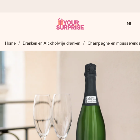
NL
Voor 16:00 besteld, vandaag verzonden
Home
Dranken en Alcoholvrije dranken
Champagne en mousserende
We maken jouw cadeau met zorg en zorgen dat het
razendsnel onderweg is - zodat jij kunt geven op precies
het juiste moment, wanneer het het meeste betekent.
4,8 (gebaseerd op +8.000 reviews)
Onze cadeaus worden gewaardeerd. Klanten beoordelen
ons met een 4,7 op Google Reviews
Gratis wenskaartje
Je maakt in een paar stappen iets unieks – met haar naam,