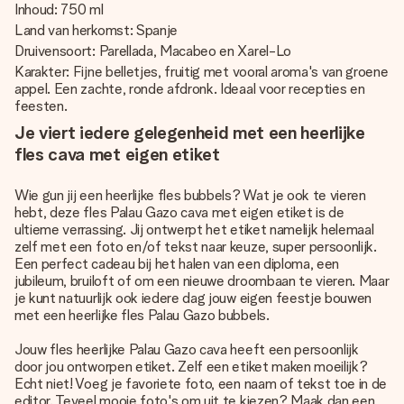
Inhoud: 750 ml
Land van herkomst: Spanje
Druivensoort: Parellada, Macabeo en Xarel-Lo
Karakter: Fijne belletjes, fruitig met vooral aroma's van groene
appel. Een zachte, ronde afdronk. Ideaal voor recepties en
feesten.
Je viert iedere gelegenheid met een heerlijke
fles cava met eigen etiket
Wie gun jij een heerlijke fles bubbels? Wat je ook te vieren
hebt, deze fles Palau Gazo cava met eigen etiket is de
ultieme verrassing. Jij ontwerpt het etiket namelijk helemaal
zelf met een foto en/of tekst naar keuze, super persoonlijk.
Een perfect cadeau bij het halen van een diploma, een
jubileum, bruiloft of om een nieuwe droombaan te vieren. Maar
je kunt natuurlijk ook iedere dag jouw eigen feestje bouwen
met een heerlijke fles Palau Gazo bubbels.
Jouw fles heerlijke Palau Gazo cava heeft een persoonlijk
door jou ontworpen etiket. Zelf een etiket maken moeilijk?
Echt niet! Voeg je favoriete foto, een naam of tekst toe in de
editor. Teveel mooie foto's om uit te kiezen? Maak dan een