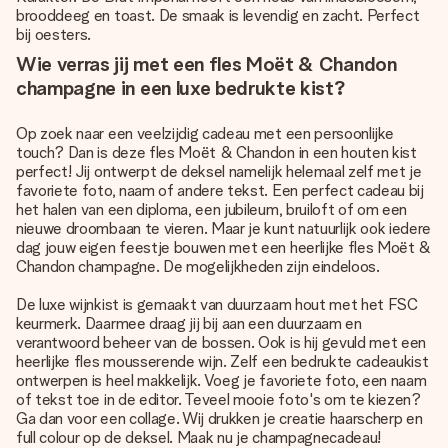
brooddeeg en toast. De smaak is levendig en zacht. Perfect
bij oesters.
Wie verras jij met een fles Moët & Chandon
champagne in een luxe bedrukte kist?
Op zoek naar een veelzijdig cadeau met een persoonlijke
touch? Dan is deze fles Moët & Chandon in een houten kist
perfect! Jij ontwerpt de deksel namelijk helemaal zelf met je
favoriete foto, naam of andere tekst. Een perfect cadeau bij
het halen van een diploma, een jubileum, bruiloft of om een
nieuwe droombaan te vieren. Maar je kunt natuurlijk ook iedere
dag jouw eigen feestje bouwen met een heerlijke fles Moët &
Chandon champagne. De mogelijkheden zijn eindeloos.
De luxe wijnkist is gemaakt van duurzaam hout met het FSC
keurmerk. Daarmee draag jij bij aan een duurzaam en
verantwoord beheer van de bossen. Ook is hij gevuld met een
heerlijke fles mousserende wijn. Zelf een bedrukte cadeaukist
ontwerpen is heel makkelijk. Voeg je favoriete foto, een naam
of tekst toe in de editor. Teveel mooie foto's om te kiezen?
Ga dan voor een collage. Wij drukken je creatie haarscherp en
full colour op de deksel. Maak nu je champagnecadeau!