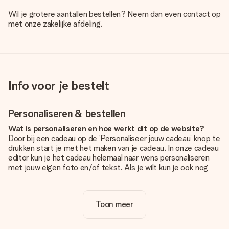
Wil je grotere aantallen bestellen? Neem dan even contact op
met onze zakelijke afdeling.
Info voor je bestelt
Personaliseren & bestellen
Wat is personaliseren en hoe werkt dit op de website?
Door bij een cadeau op de ‘Personaliseer jouw cadeau’ knop te
drukken start je met het maken van je cadeau. In onze cadeau
editor kun je het cadeau helemaal naar wens personaliseren
met jouw eigen foto en/of tekst. Als je wilt kun je ook nog
kiezen voor een tof design om je unieke cadeau helemaal af
te maken.
Toon meer
Is personalisatie in de prijs inbegrepen?
De prijs die op de website wordt getoond is inclusief de
personalisatie van jouw cadeau. Wel zo duidelijk!