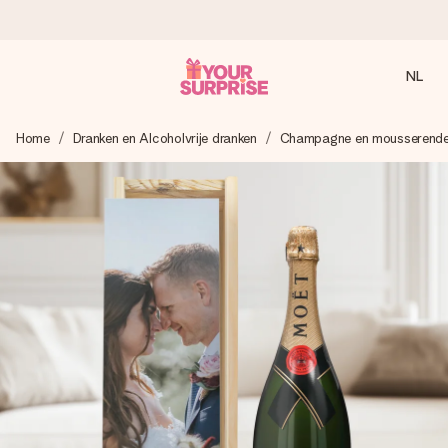
NL
Voor 16:00 besteld, vandaag verzonden
Home
Dranken en Alcoholvrije dranken
Champagne en mousserende
We maken jouw cadeau met zorg en zorgen dat het
razendsnel onderweg is - zodat jij kunt geven op precies
het juiste moment, wanneer het het meeste betekent.
4,8 (gebaseerd op +8.000 reviews)
Onze cadeaus worden gewaardeerd. Klanten beoordelen
ons met een 4,7 op Google Reviews
Gratis wenskaartje
Je maakt in een paar stappen iets unieks – met haar naam,