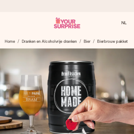
NL
Voor 16:00 besteld, vandaag verzonden
Home
Dranken en Alcoholvrije dranken
Bier
Bierbrouw pakket
We maken jouw cadeau met zorg en zorgen dat het
razendsnel onderweg is - zodat jij kunt geven op precies
het juiste moment, wanneer het het meeste betekent.
4,8 (gebaseerd op +8.000 reviews)
Onze cadeaus worden gewaardeerd. Klanten beoordelen
ons met een 4,7 op Google Reviews
Gratis wenskaartje
Je maakt in een paar stappen iets unieks – met haar naam,