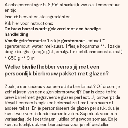
Alcoholpercentage: 5-6,5% afhankelijk van o.a. temperatuur
en tijd
Inhoud: biervat en alle ingrediënten
Klik hier voor instructions:
De brew barrel wordt geleverd met een handige
handleiding
Voedingsinformatie:
1 zakje
gerstemout
-extract *
(gerstemout, water, melkzuur), 1 flesje hoparoma **, 1 zakje
droge biergist (droge gist, emulgator sorbitaanmonostearaat)
* 650 g ** 9 ml
Welke bierliefhebber verras jij met een
persoonlijk bierbrouw pakket met glazen?
Zoek je een cadeau voor een echte bierfanaat? Of droom je
zelf al jaren van een eigen bierbrouwerij? Dan is deze toffe
brew barrel met gegraveerde glazen perfect. Jij ontwerpt de
Royal Leerdam bierglazen helemaal zelf met een naam of
andere tekst. En je personaliseert de glazen per stuk, dus je
kunt twee verschillende namen invullen. Superleuk voor een
verjaardag, de feestdagen, jubilea of gewoon zomaar. En je
kunt natuurlijk ook een biercadeau voor jezelf bestellen.