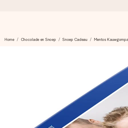
Voor 16:00 besteld, vandaag verzonden
Home
Chocolade en Snoep
Snoep Cadeau
Mentos Kauwgompa
We maken jouw cadeau met zorg en zorgen dat het razendsnel 
4,8 (gebaseerd op +8.000 reviews)
Onze cadeaus worden gewaardeerd. Klanten beoordelen ons 
Gratis wenskaartje
Je maakt in een paar stappen iets unieks – met haar naam, ju