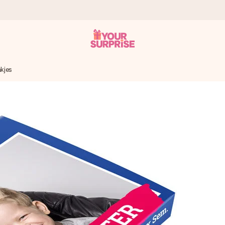
kjes
onderweg is - zodat jij kunt geven op precies het juiste moment,
met een 4,7 op Google Reviews
llie foto of een boodschap die raakt. Zonder gedoe, maar met alle