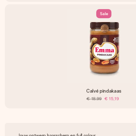
Sale
Calvé pindakaas
€ 18,99
€ 15,19
Jouw ontwerp haarscherp en full colour