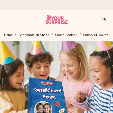
NL
Voor 16:00 besteld, vandaag verzonden
Home
Chocolade en Snoep
Snoep Cadeau
Haribo XL pouch
We maken jouw cadeau met zorg en zorgen dat het
razendsnel onderweg is - zodat jij kunt geven op precies
het juiste moment, wanneer het het meeste betekent.
4,8 (gebaseerd op +8.000 reviews)
Onze cadeaus worden gewaardeerd. Klanten beoordelen
ons met een 4,7 op Google Reviews
Gratis wenskaartje
Je maakt in een paar stappen iets unieks – met haar naam,