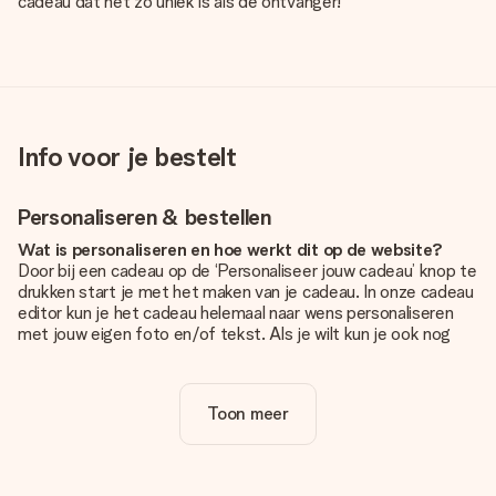
cadeau dat net zo uniek is als de ontvanger!
Info voor je bestelt
Personaliseren & bestellen
Wat is personaliseren en hoe werkt dit op de website?
Door bij een cadeau op de ‘Personaliseer jouw cadeau’ knop te
drukken start je met het maken van je cadeau. In onze cadeau
editor kun je het cadeau helemaal naar wens personaliseren
met jouw eigen foto en/of tekst. Als je wilt kun je ook nog
kiezen voor een tof design om je unieke cadeau helemaal af
te maken.
Toon meer
Is personalisatie in de prijs inbegrepen?
De prijs die op de website wordt getoond is inclusief de
personalisatie van jouw cadeau. Wel zo duidelijk!