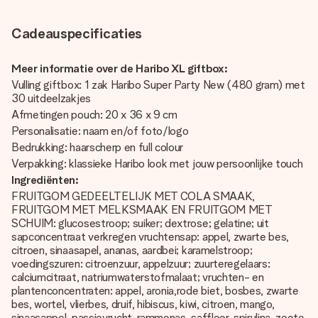
Cadeauspecificaties
Meer informatie over de Haribo XL giftbox:
Vulling giftbox: 1 zak Haribo Super Party New (480 gram) met
30 uitdeelzakjes
Afmetingen pouch: 20 x 36 x 9 cm
Personalisatie: naam en/of foto/logo
Bedrukking: haarscherp en full colour
Verpakking: klassieke Haribo look met jouw persoonlijke touch
Ingrediënten:
FRUITGOM GEDEELTELIJK MET COLA SMAAK,
FRUITGOM MET MELKSMAAK EN FRUITGOM MET
SCHUIM: glucosestroop; suiker; dextrose; gelatine; uit
sapconcentraat verkregen vruchtensap: appel, zwarte bes,
citroen, sinaasapel, ananas, aardbei; karamelstroop;
voedingszuren: citroenzuur, appelzuur; zuurteregelaars:
calciumcitraat, natriumwaterstofmalaat; vruchten- en
plantenconcentraten: appel, aronia,rode biet, bosbes, zwarte
bes, wortel, vlierbes, druif, hibiscus, kiwi, citroen, mango,
sinaasappel, passievrucht, rammenas, saffloer, spirulina, zoete