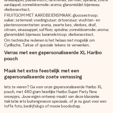
aardappel; zonnebloemolie; aroma; glansmiddel: bijenwas;
vlierbesextract.
FRUITGOM MET AARDBEIENSMAAK: glucosestroop;
suiker; zetemeel; voedingszuur: cirtoenzuur; vruchten- en
plantenconcentraten: aronia, zwarte bes, vlierbes, druif,
citroen, sinaasappel, saffloer, spirulina; zonnebloemolie; aroma;
glansmiddel: bijenwas; karamelstroop; vlierbesextract.
Om technische redenen is het helaas niet mogelijk om
Cyrillische, Turkse of speciale tekens te verwerken.
Verras met een gepersonaliseerde XL Haribo
pouch
Maak het extra feestelijk met een
gepersonaliseerde zoete verrassing
Iets te vieren? Ga voor onze gepersonaliseerde Haribo XL
pouch, met 480 gram heerlijke Haribo Super Party New
snoepjes. Jouw eigen ontwerp maakt van deze klassieke
traktatie iets buitengewoon speciaals. of je nu gaat voor een
toffe foto, bedrijfslogo of mooie boodschap.