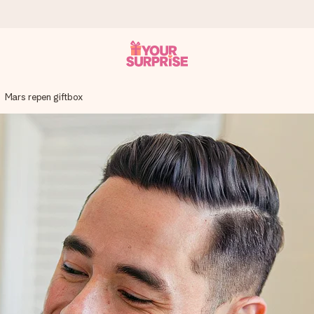
Mars repen giftbox
onderweg is - zodat jij kunt geven op precies het juiste moment,
met een 4,7 op Google Reviews
llie foto of een boodschap die raakt. Zonder gedoe, maar met alle