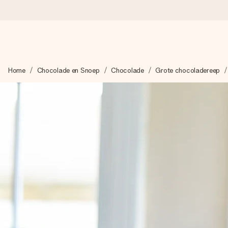
Voor 16:00 besteld, vandaag verzonden
Home
Chocolade en Snoep
Chocolade
Grote chocoladereep
We maken jouw cadeau met zorg en zorgen dat het razendsnel 
4,8 (gebaseerd op +8.000 reviews)
Onze cadeaus worden gewaardeerd. Klanten beoordelen ons 
Gratis wenskaartje
Je maakt in een paar stappen iets unieks – met haar naam, ju