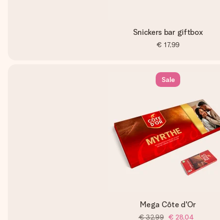
Snickers bar giftbox
€ 17,99
Sale
Mega Côte d'Or
€ 32,99
€ 28,04