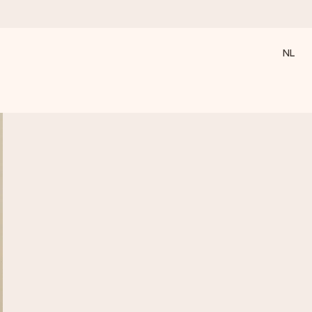
NL
 wanneer het het meeste betekent.
 aandacht voor het moment.