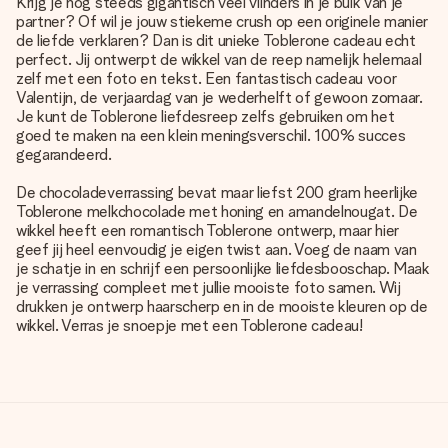
Krijg je nog steeds gigantisch veel vlinders in je buik van je
partner? Of wil je jouw stiekeme crush op een originele manier
de liefde verklaren? Dan is dit unieke Toblerone cadeau echt
perfect. Jij ontwerpt de wikkel van de reep namelijk helemaal
zelf met een foto en tekst. Een fantastisch cadeau voor
Valentijn, de verjaardag van je wederhelft of gewoon zomaar.
Je kunt de Toblerone liefdesreep zelfs gebruiken om het
goed te maken na een klein meningsverschil. 100% succes
gegarandeerd.
De chocoladeverrassing bevat maar liefst 200 gram heerlijke
Toblerone melkchocolade met honing en amandelnougat. De
wikkel heeft een romantisch Toblerone ontwerp, maar hier
geef jij heel eenvoudig je eigen twist aan. Voeg de naam van
je schatje in en schrijf een persoonlijke liefdesbooschap. Maak
je verrassing compleet met jullie mooiste foto samen. Wij
drukken je ontwerp haarscherp en in de mooiste kleuren op de
wikkel. Verras je snoepje met een Toblerone cadeau!