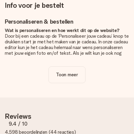
Info voor je bestelt
Personaliseren & bestellen
Wat is personaliseren en hoe werkt dit op de website?
Door bij een cadeau op de ‘Personaliseer jouw cadeau’ knop te
drukken start je met het maken van je cadeau. In onze cadeau
editor kun je het cadeau helemaal naar wens personaliseren
met jouw eigen foto en/of tekst. Als je wilt kun je ook nog
kiezen voor een tof design om je unieke cadeau helemaal af
te maken.
Toon meer
Is personalisatie in de prijs inbegrepen?
De prijs die op de website wordt getoond is inclusief de
personalisatie van jouw cadeau. Wel zo duidelijk!
Hoe weet ik of mijn foto van de juiste kwaliteit is?
We willen er zeker van zijn dat je helemaal blij bent met je
cadeau. Daarom is het belangrijk om foto's van hoge kwaliteit
Reviews
te gebruiken. Als je niet zeker bent over de kwaliteit van je
foto, neem dan contact op met onze klantenservice en stuur
9.4
/ 10
je foto mee met het cadeau dat je wilt bestellen. Zij kunnen
4,598 beoordelingen
(
44 reacties
)
de kwaliteit dan voor je controleren!