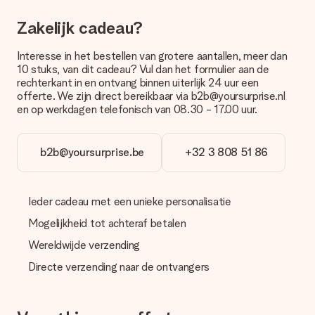
met onze klantenservice.
Zakelijk cadeau?
Betalen
Interesse in het bestellen van grotere aantallen, meer dan
Hoe kan ik mijn bestelling betalen?
10 stuks, van dit cadeau? Vul dan het formulier aan de
Wij bieden de volgende betaalmethodes aan: iDeal, Paypal,
rechterkant in en ontvang binnen uiterlijk 24 uur een
creditcard of handmatige overboeking. Hou bij handmatige
offerte. We zijn direct bereikbaar via b2b@yoursurprise.nl
overboeking wel rekening met 3 dagen extra levertijd van je
en op werkdagen telefonisch van 08.30 - 17.00 uur.
cadeau.
Cadeau ontvangen
b2b@yoursurprise.be
+32 3 808 51 86
Wat als het cadeau toch niet helemaal naar mijn zin is?
We vinden het erg vervelend als je cadeau niet naar wens is
geleverd. Je kunt hiervoor contact opnemen met onze
Ieder cadeau met een unieke personalisatie
klantenservice, zij helpen je graag bij het vinden van een
passende oplossing.
Mogelijkheid tot achteraf betalen
Wordt de factuur met de bestelling meegestuurd?
Wereldwijde verzending
Er wordt geen factuur meegestuurd bij je bestelling. Je
Directe verzending naar de ontvangers
ontvangt deze bij de bevestiging van de verzending en je kunt
deze ook altijd terugvinden in jouw MySurprise. Je kunt dus
gerust het cadeau gelijk bij de ontvanger laten afleveren, zo is
het echt een verrassing!