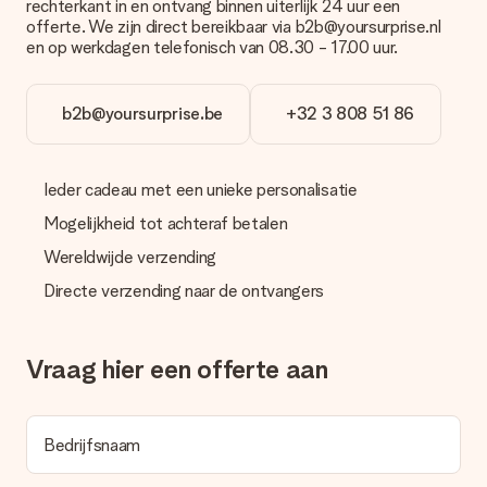
rechterkant in en ontvang binnen uiterlijk 24 uur een
Cadeau ontvangen
offerte. We zijn direct bereikbaar via b2b@yoursurprise.nl
en op werkdagen telefonisch van 08.30 - 17.00 uur.
Wat als het cadeau toch niet helemaal naar mijn zin is?
We vinden het erg vervelend als je cadeau niet naar wens is
geleverd. Je kunt hiervoor contact opnemen met onze
klantenservice, zij helpen je graag bij het vinden van een
b2b@yoursurprise.be
+32 3 808 51 86
passende oplossing.
Wordt de factuur met de bestelling meegestuurd?
Ieder cadeau met een unieke personalisatie
Er wordt geen factuur meegestuurd bij je bestelling. Je
ontvangt deze bij de bevestiging van de verzending en je kunt
Mogelijkheid tot achteraf betalen
deze ook altijd terugvinden in jouw MySurprise. Je kunt dus
gerust het cadeau gelijk bij de ontvanger laten afleveren, zo is
Wereldwijde verzending
het echt een verrassing!
Directe verzending naar de ontvangers
Vraag hier een offerte aan
Bedrijfsnaam