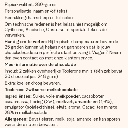
Papierkwaliteit: 280-grams
Personalisatie: naam en/of tekst
Bedrukking: haarscherp en full colour
Om technische redenen is het helaas niet mogelijk om
Cyrillische, Arabische, Oosterse of speciale tekens de
verwerken.
Handig om te weten:
Bij tropische temperaturen boven de
25 graden kunnen wij helaas niet garanderen dat je jouw
chocoladecadeau in perfecte staat ontvangt. Vragen? Neem
dan even contact op met onze klantenservice.
Meer informatie over de chocolade
Inhoud: 2 zakken overheerlijke Toblerone mini's (één zak bevat
30 chocolaatjes, 248 gram)
Extra: koel en droog bewaren.
Toblerone Zwitserse melkchocolade
Ingrediënten:
Suiker, volle
melkpoeder,
cacaoboter,
cacaomassa, honing (3%)
, melkvet, amandelen
(1,6%),
emulgator
(sojalecithine), eiwit,
aroma. Cacao: ten minste
28% in melkchocolade.
Allergenen:
Bevat eieren, melk, soja, amandel en kan sporen
van andere noten bevatten.