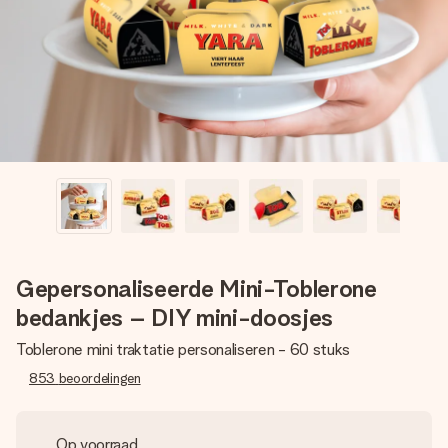
jullie foto of een boodschap die raakt. Zonder gedoe, maar
met alle aandacht voor het moment.
Gepersonaliseerde Mini-Toblerone
bedankjes – DIY mini-doosjes
Toblerone mini traktatie personaliseren - 60 stuks
853
beoordelingen
Op voorraad