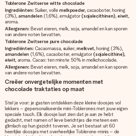
Toblerone Zwitserse witte chocolade
Ingrediënten:
Suiker, volle
melkpoeder,
cacaoboter, honing
(3%)
, amandelen
(1,6%), emulgator
(sojalecithinen), eiwit,
aroma.
Allergenen:
Bevat eieren, melk, soja, amandel en kan sporen
van andere noten bevatten.
Toblerone Zwitserse pure chocolade
Ingrediënten:
Cacaomassa,
s
uiker,
melkvet,
honing (3%)
,
amandelen
(1,6%), cacaoboter, emulgator
(sojalecithine),
eiwit,
aroma. Cacao: ten minste 50% in melkchocolade.
Allergenen:
Bevat eieren, melk, soja, amandel en kan sporen
van andere noten bevatten.
Creëer onvergetelijke momenten met
chocolade traktaties op maat
Stel je voor: je gasten ontdekken deze kleine doosjes vol
lekkers – gepersonaliseerde mini-Toblerones met jouw eigen
speciale touch. Elk doosje laat zien dat je aan ze hebt
gedacht, met namen of lieve berichtjes die meteen een
glimlach op hun gezicht toveren. Je set bestaat uit 60
heerlijke doosjes met overheerlijke Toblerone-minis – de