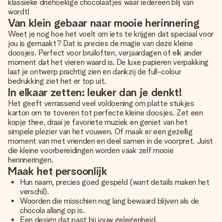
klassieke driehoekige chocolaatjes waar iedereen blij van
wordt!
Van klein gebaar naar mooie herinnering
Weet je nog hoe het voelt om iets te krijgen dat speciaal voor
jou is gemaakt? Dat is precies de magie van deze kleine
doosjes. Perfect voor bruiloften, verjaardagen of elk ander
moment dat het vieren waard is. De luxe papieren verpakking
laat je ontwerp prachtig zien en dankzij de full-colour
bedrukking ziet het er top uit.
In elkaar zetten: leuker dan je denkt!
Het geeft verrassend veel voldoening om platte stukjes
karton om te toveren tot perfecte kleine doosjes. Zet een
kopje thee, draai je favoriete muziek en geniet van het
simpele plezier van het vouwen. Of maak er een gezellig
moment van met vrienden en deel samen in de voorpret. Juist
die kleine voorbereidingen worden vaak zelf mooie
herinneringen.
Maak het persoonlijk
Hun naam, precies goed gespeld (want details maken het
verschil).
Woorden die misschien nog lang bewaard blijven als de
chocola allang op is.
Een design dat past bij jouw gelegenheid.