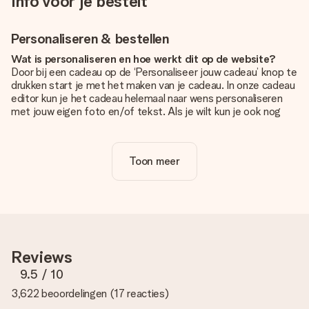
Info voor je bestelt
Personaliseren & bestellen
Wat is personaliseren en hoe werkt dit op de website?
Door bij een cadeau op de ‘Personaliseer jouw cadeau’ knop te
drukken start je met het maken van je cadeau. In onze cadeau
editor kun je het cadeau helemaal naar wens personaliseren
met jouw eigen foto en/of tekst. Als je wilt kun je ook nog
kiezen voor een tof design om je unieke cadeau helemaal af
te maken.
Toon meer
Is personalisatie in de prijs inbegrepen?
De prijs die op de website wordt getoond is inclusief de
personalisatie van jouw cadeau. Wel zo duidelijk!
Hoe weet ik of mijn foto van de juiste kwaliteit is?
We willen er zeker van zijn dat je helemaal blij bent met je
cadeau. Daarom is het belangrijk om foto's van hoge kwaliteit
Reviews
te gebruiken. Als je niet zeker bent over de kwaliteit van je
foto, neem dan contact op met onze klantenservice en stuur
9.5
/ 10
je foto mee met het cadeau dat je wilt bestellen. Zij kunnen
3,622 beoordelingen
(
17 reacties
)
de kwaliteit dan voor je controleren!