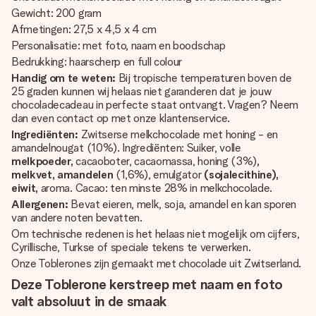
Gewicht: 200 gram
Afmetingen: 27,5 x 4,5 x 4 cm
Personalisatie: met foto, naam en boodschap
Bedrukking: haarscherp en full colour
Handig om te weten:
Bij tropische temperaturen boven de
25 graden kunnen wij helaas niet garanderen dat je jouw
chocoladecadeau in perfecte staat ontvangt. Vragen? Neem
dan even contact op met onze klantenservice.
Ingrediënten:
Zwitserse melkchocolade met honing - en
amandelnougat (10%). Ingrediënten: Suiker, volle
melkpoeder,
cacaoboter, cacaomassa, honing (3%)
,
melkvet, amandelen
(1,6%), emulgator
(sojalecithine),
eiwit,
aroma. Cacao: ten minste 28% in melkchocolade.
Allergenen:
Bevat eieren, melk, soja, amandel en kan sporen
van andere noten bevatten.
Om technische redenen is het helaas niet mogelijk om cijfers,
Cyrillische, Turkse of speciale tekens te verwerken.
Onze Toblerones zijn gemaakt met chocolade uit Zwitserland.
Deze Toblerone kerstreep met naam en foto
valt absoluut in de smaak