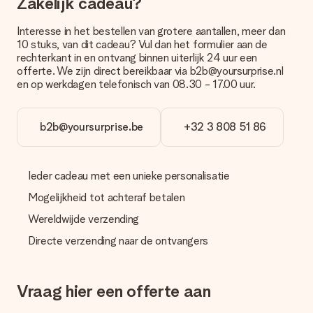
Zakelijk cadeau?
met onze klantenservice.
Betalen
Interesse in het bestellen van grotere aantallen, meer dan
10 stuks, van dit cadeau? Vul dan het formulier aan de
Hoe kan ik mijn bestelling betalen?
rechterkant in en ontvang binnen uiterlijk 24 uur een
Wij bieden de volgende betaalmethodes aan: iDeal, Paypal,
offerte. We zijn direct bereikbaar via b2b@yoursurprise.nl
creditcard of handmatige overboeking. Hou bij handmatige
en op werkdagen telefonisch van 08.30 - 17.00 uur.
overboeking wel rekening met 3 dagen extra levertijd van je
cadeau.
b2b@yoursurprise.be
+32 3 808 51 86
Cadeau ontvangen
Wat als het cadeau toch niet helemaal naar mijn zin is?
We vinden het erg vervelend als je cadeau niet naar wens is
Ieder cadeau met een unieke personalisatie
geleverd. Je kunt hiervoor contact opnemen met onze
klantenservice, zij helpen je graag bij het vinden van een
Mogelijkheid tot achteraf betalen
passende oplossing.
Wereldwijde verzending
Wordt de factuur met de bestelling meegestuurd?
Directe verzending naar de ontvangers
Er wordt geen factuur meegestuurd bij je bestelling. Je
ontvangt deze bij de bevestiging van de verzending en je kunt
deze ook altijd terugvinden in jouw MySurprise. Je kunt dus
gerust het cadeau gelijk bij de ontvanger laten afleveren, zo is
Vraag hier een offerte aan
het echt een verrassing!