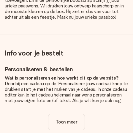
toevoegen. En in de persoonlijke boodschap schrijf jij jouw
unieke paaswens. Wij drukken jouw ontwerp haarscherp en in
de mooiste kleuren op de box. Hij ziet er dus van voor tot
achter uit als een feestje. Maak nu jouw unieke paasbox!
Info voor je bestelt
Personaliseren & bestellen
Wat is personaliseren en hoe werkt dit op de website?
Door bij een cadeau op de ‘Personaliseer jouw cadeau’ knop te
drukken start je met het maken van je cadeau. In onze cadeau
editor kun je het cadeau helemaal naar wens personaliseren
met jouw eigen foto en/of tekst. Als je wilt kun je ook nog
kiezen voor een tof design om je unieke cadeau helemaal af
te maken.
Toon meer
Is personalisatie in de prijs inbegrepen?
De prijs die op de website wordt getoond is inclusief de