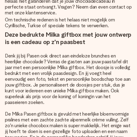
helaas niet garanderen dat je jouw chocoladecadeau in
perfecte staat ontvangt. Vragen? Neem dan even contact op
met onze klantenservice.
Om technische redenen is het helaas niet mogelijk om
Cyrillische, Turkse of speciale tekens te verwerken.
Deze bedrukte Milka giftbox met jouw ontwerp
is een cadeau op z'n paasbest
Denk jij bij Pasen ook direct aan eindeloze brunches en
heerlijke chocolade? Verras de gasten aan jouw paastafel dit
jaar met een persoonlijke Milka giftbox. Het doosje is volledig
bedrukt met een vrolijk paasdesign. En jij voegt heel
eenvoudig een foto, tekst en persoonlijke boodschap toe aan
jouw giftbox. Je personaliseert de doosjes per stuk, dus je
kunt voor iedereen een unieke Milka giftbox maken. Ook
superleuk als prijs voor de koning of koningin van het
paaseieren zoeken.
De Milka Pasen giftbox is gevuld met heerlijke bloemvormige
pralines met een zachte zachte alpenmelk crème vulling. Zelf
zo'n unieke chocobox maken is super makkelijk. Het enige wat
jij hoeft te doen is een gezellige foto uploaden en een naam