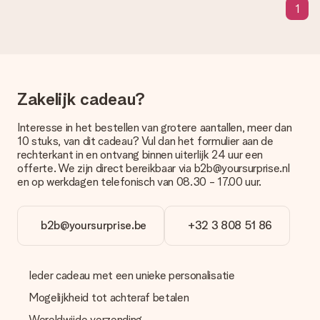
deze dag wordt geleverd door onze vervoerder.
1
Welke bezorgopties kan ik kiezen?
Je kunt kiezen uit een normale snelle levering, of een express
levering. Per cadeau worden de mogelijke leveropties
weergegeven op de artikelpagina. Het cadeau dat je wilt
bestellen wordt verstuurd als pakketpost of als
Zakelijk cadeau?
brievenbuspakje. Wil je weten of je een pakketje of
brievenbus stuk mag verwachten, neem dan even contact op
Interesse in het bestellen van grotere aantallen, meer dan
met onze klantenservice.
10 stuks, van dit cadeau? Vul dan het formulier aan de
rechterkant in en ontvang binnen uiterlijk 24 uur een
Betalen
offerte. We zijn direct bereikbaar via b2b@yoursurprise.nl
Hoe kan ik mijn bestelling betalen?
en op werkdagen telefonisch van 08.30 - 17.00 uur.
Wij bieden de volgende betaalmethodes aan: iDeal, Paypal,
creditcard of handmatige overboeking. Hou bij handmatige
overboeking wel rekening met 3 dagen extra levertijd van je
b2b@yoursurprise.be
+32 3 808 51 86
cadeau.
Cadeau ontvangen
Ieder cadeau met een unieke personalisatie
Wat als het cadeau toch niet helemaal naar mijn zin is?
We vinden het erg vervelend als je cadeau niet naar wens is
Mogelijkheid tot achteraf betalen
geleverd. Je kunt hiervoor contact opnemen met onze
Wereldwijde verzending