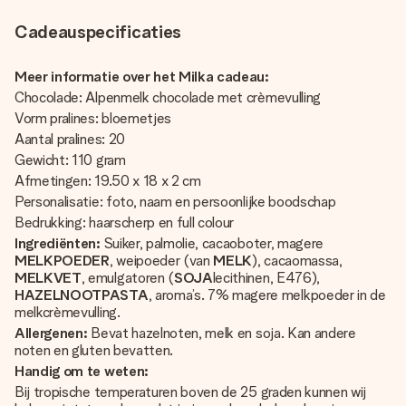
Cadeauspecificaties
Meer informatie over het Milka cadeau:
Chocolade: Alpenmelk chocolade met crèmevulling
Vorm pralines: bloemetjes
Aantal pralines: 20
Gewicht: 110 gram
Afmetingen: 19.50 x 18 x 2 cm
Personalisatie: foto, naam en persoonlijke boodschap
Bedrukking: haarscherp en full colour
Ingrediënten:
Suiker, palmolie, cacaoboter, magere
MELKPOEDER
, weipoeder (van
MELK
), cacaomassa,
MELKVET
, emulgatoren (
SOJA
lecithinen, E476),
HAZELNOOTPASTA
, aroma’s. 7% magere melkpoeder in de
melkcrèmevulling.
Allergenen:
Bevat hazelnoten, melk en soja. Kan andere
noten en gluten bevatten.
Handig om te weten:
Bij tropische temperaturen boven de 25 graden kunnen wij