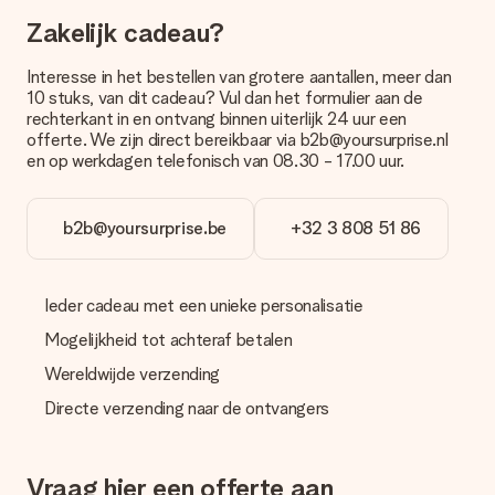
brievenbus stuk mag verwachten, neem dan even contact op
Zakelijk cadeau?
met onze klantenservice.
Betalen
Interesse in het bestellen van grotere aantallen, meer dan
10 stuks, van dit cadeau? Vul dan het formulier aan de
Hoe kan ik mijn bestelling betalen?
rechterkant in en ontvang binnen uiterlijk 24 uur een
Wij bieden de volgende betaalmethodes aan: iDeal, Paypal,
offerte. We zijn direct bereikbaar via b2b@yoursurprise.nl
creditcard of handmatige overboeking. Hou bij handmatige
en op werkdagen telefonisch van 08.30 - 17.00 uur.
overboeking wel rekening met 3 dagen extra levertijd van je
cadeau.
b2b@yoursurprise.be
+32 3 808 51 86
Cadeau ontvangen
Wat als het cadeau toch niet helemaal naar mijn zin is?
We vinden het erg vervelend als je cadeau niet naar wens is
Ieder cadeau met een unieke personalisatie
geleverd. Je kunt hiervoor contact opnemen met onze
klantenservice, zij helpen je graag bij het vinden van een
Mogelijkheid tot achteraf betalen
passende oplossing.
Wereldwijde verzending
Wordt de factuur met de bestelling meegestuurd?
Directe verzending naar de ontvangers
Er wordt geen factuur meegestuurd bij je bestelling. Je
ontvangt deze bij de bevestiging van de verzending en je kunt
deze ook altijd terugvinden in jouw MySurprise. Je kunt dus
gerust het cadeau gelijk bij de ontvanger laten afleveren, zo is
Vraag hier een offerte aan