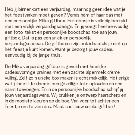
Heb jij binnenkort een verjaardag, maar nog geen idee wat je
het feestvarken moet geven? Verras hem of haar dan met
een persoonlijke Milka giftbox. Het doosje is volledig bedrukt
met een vrolijk verjaardagsdesign. En jij voegt heel eenvoudig
een foto, tekst en persoonlijke boodschap toe aan jouw
giftbox. Dat is pas een uniek en persoonlijk
verjaardagscadeau. De giftboxen zijn ook ideaal als je niet op
het feestje kunt komen. Want je bezorgt jouw cadeau
eenvoudig bij de jarige thuis.
De Milka verjaardag giftbox is gevuld met heerlijke
cadeauvormige pralines met een zachte alpenmelk crème
vulling. Zelf zo'n unieke box maken is echt makkelijk. Het enige
wat jij hoeft te doen is een gezellige foto uploaden en een
naam toevoegen. En in de persoonlijke boodschap schrijf jij
jouw verjaardagswens. Wij drukken je ontwerp haarscherp en
in de mooiste kleuren op de box. Van voor tot achter een
feestje om te zien dus. Maak snel jouw unieke giftbox!