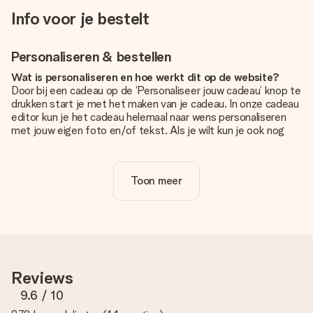
Info voor je bestelt
Personaliseren & bestellen
Wat is personaliseren en hoe werkt dit op de website?
Door bij een cadeau op de ‘Personaliseer jouw cadeau’ knop te
drukken start je met het maken van je cadeau. In onze cadeau
editor kun je het cadeau helemaal naar wens personaliseren
met jouw eigen foto en/of tekst. Als je wilt kun je ook nog
kiezen voor een tof design om je unieke cadeau helemaal af
te maken.
Toon meer
Is personalisatie in de prijs inbegrepen?
De prijs die op de website wordt getoond is inclusief de
personalisatie van jouw cadeau. Wel zo duidelijk!
Hoe weet ik of mijn foto van de juiste kwaliteit is?
We willen er zeker van zijn dat je helemaal blij bent met je
cadeau. Daarom is het belangrijk om foto's van hoge kwaliteit
Reviews
te gebruiken. Als je niet zeker bent over de kwaliteit van je
foto, neem dan contact op met onze klantenservice en stuur
9.6
/ 10
je foto mee met het cadeau dat je wilt bestellen. Zij kunnen