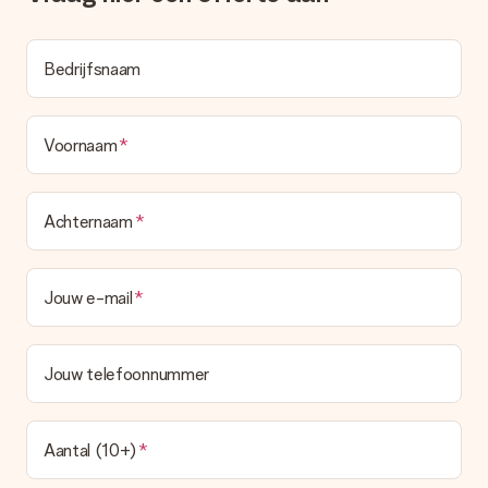
het echt een verrassing!
Bedrijfsnaam
Voornaam
Achternaam
Jouw e-mail
Jouw telefoonnummer
Aantal (10+)