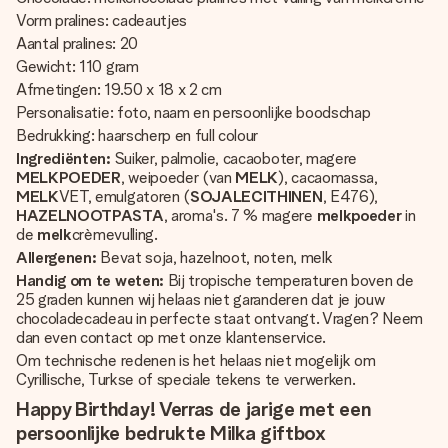
Vorm pralines: cadeautjes
Aantal pralines: 20
Gewicht: 110 gram
Afmetingen: 19.50 x 18 x 2 cm
Personalisatie: foto, naam en persoonlijke boodschap
Bedrukking: haarscherp en full colour
Ingrediënten:
Suiker, palmolie, cacaoboter, magere
MELKPOEDER
, weipoeder (van
MELK
), cacaomassa,
MELK
VET, emulgatoren (
SOJALECITHINEN
, E476),
HAZELNOOTPASTA
, aroma's. 7 % magere
melkpoeder
in
de
melk
crèmevulling.
Allergenen:
Bevat soja, hazelnoot, noten, melk
Handig om te weten:
Bij tropische temperaturen boven de
25 graden kunnen wij helaas niet garanderen dat je jouw
chocoladecadeau in perfecte staat ontvangt. Vragen? Neem
dan even contact op met onze klantenservice.
Om technische redenen is het helaas niet mogelijk om
Cyrillische, Turkse of speciale tekens te verwerken.
Happy Birthday! Verras de jarige met een
persoonlijke bedrukte Milka giftbox