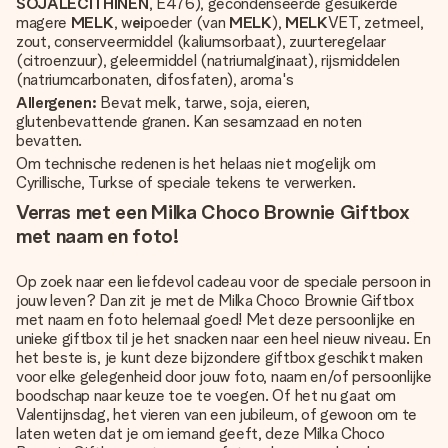
SOJALECITHINEN
, E476), gecondenseerde gesuikerde
magere
MELK
, w
ei
poeder (van
MELK
),
MELK
VET, zetmeel,
zout, conserveermiddel (kaliumsorbaat), zuurteregelaar
(citroenzuur), geleermiddel (natriumalginaat), rijsmiddelen
(natriumcarbonaten, difosfaten), aroma's
Allergenen:
Bevat melk, tarwe, soja, eieren,
glutenbevattende granen. Kan sesamzaad en noten
bevatten.
Om technische redenen is het helaas niet mogelijk om
Cyrillische, Turkse of speciale tekens te verwerken.
Verras met een Milka Choco Brownie Giftbox
met naam en foto!
Op zoek naar een liefdevol cadeau voor de speciale persoon in
jouw leven? Dan zit je met de Milka Choco Brownie Giftbox
met naam en foto helemaal goed! Met deze persoonlijke en
unieke giftbox til je het snacken naar een heel nieuw niveau. En
het beste is, je kunt deze bijzondere giftbox geschikt maken
voor elke gelegenheid door jouw foto, naam en/of persoonlijke
boodschap naar keuze toe te voegen. Of het nu gaat om
Valentijnsdag, het vieren van een jubileum, of gewoon om te
laten weten dat je om iemand geeft, deze Milka Choco