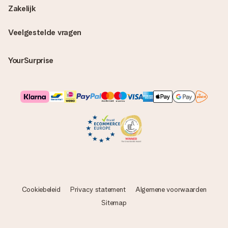
het echt een verrassing!
Zakelijk
Veelgestelde vragen
YourSurprise
Cookiebeleid
Privacy statement
Algemene voorwaarden
Sitemap