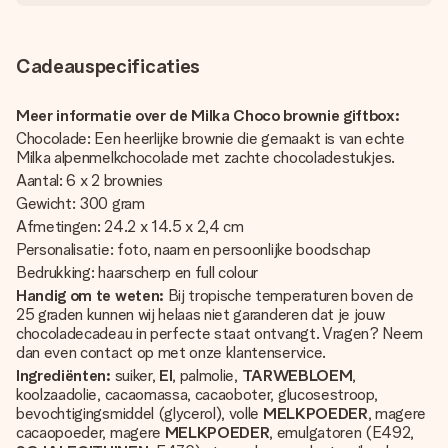
Cadeauspecificaties
Meer informatie over de Milka Choco brownie giftbox:
Chocolade: Een heerlijke brownie die gemaakt is van echte
Milka alpenmelkchocolade met zachte chocoladestukjes.
Aantal: 6 x 2 brownies
Gewicht: 300 gram
Afmetingen: 24.2 x 14.5 x 2,4 cm
Personalisatie: foto, naam en persoonlijke boodschap
Bedrukking: haarscherp en full colour
Handig om te weten:
Bij tropische temperaturen boven de
25 graden kunnen wij helaas niet garanderen dat je jouw
chocoladecadeau in perfecte staat ontvangt. Vragen? Neem
dan even contact op met onze klantenservice.
Ingrediënten:
suiker,
EI
, palmolie,
TARWEBLOEM
,
koolzaadolie, cacaomassa, cacaoboter, glucosestroop,
bevochtigingsmiddel (glycerol), volle
MELKPOEDER
, magere
cacaopoeder, magere
MELKPOEDER
, emulgatoren (E492,