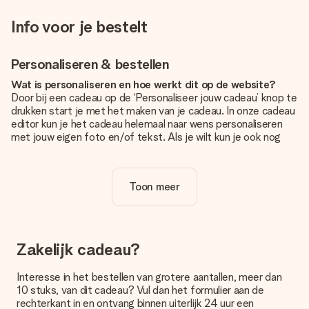
Info voor je bestelt
Personaliseren & bestellen
Wat is personaliseren en hoe werkt dit op de website?
Door bij een cadeau op de ‘Personaliseer jouw cadeau’ knop te
drukken start je met het maken van je cadeau. In onze cadeau
editor kun je het cadeau helemaal naar wens personaliseren
met jouw eigen foto en/of tekst. Als je wilt kun je ook nog
kiezen voor een tof design om je unieke cadeau helemaal af
te maken.
Toon meer
Is personalisatie in de prijs inbegrepen?
De prijs die op de website wordt getoond is inclusief de
personalisatie van jouw cadeau. Wel zo duidelijk!
Hoe weet ik of mijn foto van de juiste kwaliteit is?
Zakelijk cadeau?
We willen er zeker van zijn dat je helemaal blij bent met je
cadeau. Daarom is het belangrijk om foto's van hoge kwaliteit
Interesse in het bestellen van grotere aantallen, meer dan
te gebruiken. Als je niet zeker bent over de kwaliteit van je
10 stuks, van dit cadeau? Vul dan het formulier aan de
foto, neem dan contact op met onze klantenservice en stuur
rechterkant in en ontvang binnen uiterlijk 24 uur een
je foto mee met het cadeau dat je wilt bestellen. Zij kunnen