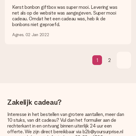
Kerst bonbon giftbox was super mooi. Levering was
Wat is de levertijd en wanneer heb ik mijn cadeau in huis?
net als op de website was aangegeven. Super mooi
De levertijd is terug te vinden op de productpagina van het
cadeau. Omdat het een cadeau was, heb ik de
cadeau. Je kunt erop vertrouwen dat het cadeau netjes op
bonbons niet geproefd.
deze dag wordt geleverd door onze vervoerder.
Agnes, 02 Jan 2022
Welke bezorgopties kan ik kiezen?
Je kunt kiezen uit een normale snelle levering, of een express
levering. Per cadeau worden de mogelijke leveropties
weergegeven op de artikelpagina. Het cadeau dat je wilt
1
2
bestellen wordt verstuurd als pakketpost of als
brievenbuspakje. Wil je weten of je een pakketje of
brievenbus stuk mag verwachten, neem dan even contact op
met onze klantenservice.
Betalen
Hoe kan ik mijn bestelling betalen?
Zakelijk cadeau?
Wij bieden de volgende betaalmethodes aan: iDeal, Paypal,
creditcard of handmatige overboeking. Hou bij handmatige
Interesse in het bestellen van grotere aantallen, meer dan
overboeking wel rekening met 3 dagen extra levertijd van je
10 stuks, van dit cadeau? Vul dan het formulier aan de
cadeau.
rechterkant in en ontvang binnen uiterlijk 24 uur een
offerte. We zijn direct bereikbaar via b2b@yoursurprise.nl
Cadeau ontvangen