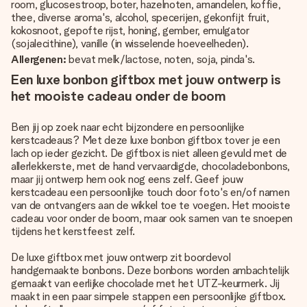
room, glucosestroop, boter, hazelnoten, amandelen, koffie,
thee, diverse aroma's, alcohol, specerijen, gekonfijt fruit,
kokosnoot, gepofte rijst, honing, gember, emulgator
(sojalecithine), vanille (in wisselende hoeveelheden).
Allergenen:
bevat melk/lactose, noten, soja, pinda's.
Een luxe bonbon giftbox met jouw ontwerp is
het mooiste cadeau onder de boom
Ben jij op zoek naar echt bijzondere en persoonlijke
kerstcadeaus? Met deze luxe bonbon giftbox tover je een
lach op ieder gezicht. De giftbox is niet alleen gevuld met de
allerlekkerste, met de hand vervaardigde, chocoladebonbons,
maar jij ontwerp hem ook nog eens zelf. Geef jouw
kerstcadeau een persoonlijke touch door foto's en/of namen
van de ontvangers aan de wikkel toe te voegen. Het mooiste
cadeau voor onder de boom, maar ook samen van te snoepen
tijdens het kerstfeest zelf.
De luxe giftbox met jouw ontwerp zit boordevol
handgemaakte bonbons. Deze bonbons worden ambachtelijk
gemaakt van eerlijke chocolade met het UTZ-keurmerk. Jij
maakt in een paar simpele stappen een persoonlijke giftbox.