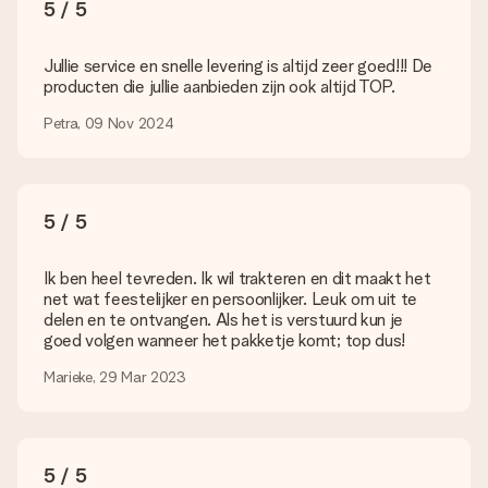
5 / 5
Neem dan even contact op met onze klantenservice, zij
helpen je graag!
Jullie service en snelle levering is altijd zeer goed!!! De
Hoe voeg ik een wenskaartje toe? / Wat houdt het
producten die jullie aanbieden zijn ook altijd TOP.
wenskaartje in?
Door in onze winkelmand op ‘Gratis wenskaartje’ te klikken kun
Petra, 09 Nov 2024
je een leuk kaartje toevoegen bij je cadeau. Op dit kaartje kun
je een persoonlijke boodschap plaatsen, zodat de ontvanger
precies weet van wie de verrassing afkomstig is.
5 / 5
Wordt mijn cadeau ingepakt geleverd?
Momenteel hebben we (nog) geen inpakservice om jouw
cadeau mooi in te pakken. Wel versturen we onze cadeaus in
Ik ben heel tevreden. Ik wil trakteren en dit maakt het
een feestelijke verzendverpakking. Zo is jouw cadeau klaar om
net wat feestelijker en persoonlijker. Leuk om uit te
gegeven te worden of direct naar de ontvanger te versturen.
delen en te ontvangen. Als het is verstuurd kun je
goed volgen wanneer het pakketje komt; top dus!
Levertijd, bezorgopties en verzendkosten
Marieke, 29 Mar 2023
Kan ik een afleverdatum kiezen?
Ja, dat kan! In onze winkelmand kun je bij de meeste cadeaus
precies aangeven wanneer jouw cadeau bezorgd moet
worden.
5 / 5