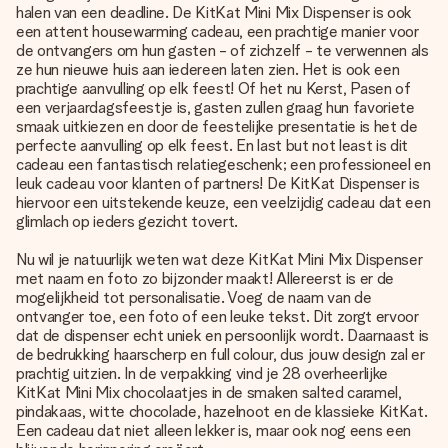
halen van een deadline. De KitKat Mini Mix Dispenser is ook
een attent housewarming cadeau, een prachtige manier voor
de ontvangers om hun gasten - of zichzelf - te verwennen als
ze hun nieuwe huis aan iedereen laten zien. Het is ook een
prachtige aanvulling op elk feest! Of het nu Kerst, Pasen of
een verjaardagsfeestje is, gasten zullen graag hun favoriete
smaak uitkiezen en door de feestelijke presentatie is het de
perfecte aanvulling op elk feest. En last but not least is dit
cadeau een fantastisch relatiegeschenk; een professioneel en
leuk cadeau voor klanten of partners! De KitKat Dispenser is
hiervoor een uitstekende keuze, een veelzijdig cadeau dat een
glimlach op ieders gezicht tovert.
Nu wil je natuurlijk weten wat deze KitKat Mini Mix Dispenser
met naam en foto zo bijzonder maakt! Allereerst is er de
mogelijkheid tot personalisatie. Voeg de naam van de
ontvanger toe, een foto of een leuke tekst. Dit zorgt ervoor
dat de dispenser echt uniek en persoonlijk wordt. Daarnaast is
de bedrukking haarscherp en full colour, dus jouw design zal er
prachtig uitzien. In de verpakking vind je 28 overheerlijke
KitKat Mini Mix chocolaatjes in de smaken salted caramel,
pindakaas, witte chocolade, hazelnoot en de klassieke KitKat.
Een cadeau dat niet alleen lekker is, maar ook nog eens een