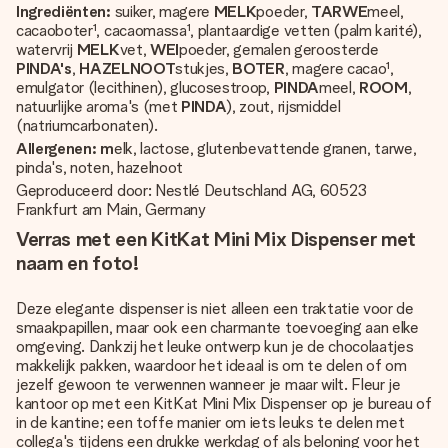
Ingrediënten:
suiker, magere
MELK
poeder,
TARWE
meel,
cacaoboter¹, cacaomassa¹, plantaardige vetten (palm karité),
watervrij
MELK
vet,
WEI
poeder, gemalen geroosterde
PINDA's
,
HAZELNOOT
stukjes,
BOTER
, magere cacao¹,
emulgator (lecithinen), glucosestroop,
PINDA
meel,
ROOM
,
natuurlijke aroma's (met
PINDA
), zout, rijsmiddel
(natriumcarbonaten).
Allergenen: m
elk, lactose, glutenbevattende granen, tarwe,
pinda's, noten, hazelnoot
Geproduceerd door: Nestlé Deutschland AG, 60523
Frankfurt am Main, Germany
Verras met een KitKat Mini Mix Dispenser met
naam en foto!
Deze elegante dispenser is niet alleen een traktatie voor de
smaakpapillen, maar ook een charmante toevoeging aan elke
omgeving. Dankzij het leuke ontwerp kun je de chocolaatjes
makkelijk pakken, waardoor het ideaal is om te delen of om
jezelf gewoon te verwennen wanneer je maar wilt. Fleur je
kantoor op met een KitKat Mini Mix Dispenser op je bureau of
in de kantine; een toffe manier om iets leuks te delen met
collega's tijdens een drukke werkdag of als beloning voor het