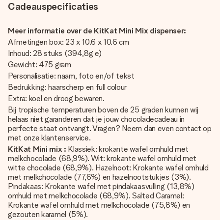
Cadeauspecificaties
Meer informatie over de KitKat Mini Mix dispenser:
Afmetingen box: 23 x 10.6 x 10.6 cm
Inhoud: 28 stuks (394,8g e)
Gewicht: 475 gram
Personalisatie: naam, foto en/of tekst
Bedrukking: haarscherp en full colour
Extra: koel en droog bewaren.
Bij tropische temperaturen boven de 25 graden kunnen wij
helaas niet garanderen dat je jouw chocoladecadeau in
perfecte staat ontvangt. Vragen? Neem dan even contact op
met onze klantenservice.
KitKat Mini mix :
Klassiek: krokante wafel omhuld met
melkchocolade (68,9%). Wit: krokante wafel omhuld met
witte chocolade (68,9%). Hazelnoot: Krokante wafel omhuld
met melkchocolade (77,6%) en hazelnootstukjes (3%).
Pindakaas: Krokante wafel met pindakaasvulling (13,8%)
omhuld met melkchocolade (68,9%). Salted Caramel:
Krokante wafel omhuld met melkchocolade (75,8%) en
gezouten karamel (5%).