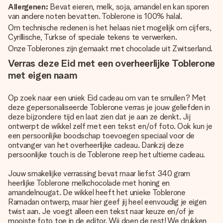
Allergenen:
Bevat eieren, melk, soja, amandel en kan sporen
van andere noten bevatten. Toblerone is 100% halal.
Om technische redenen is het helaas niet mogelijk om cijfers,
Cyrillische, Turkse of speciale tekens te verwerken.
Onze Toblerones zijn gemaakt met chocolade uit Zwitserland.
Verras deze Eid met een overheerlijke Toblerone
met eigen naam
Op zoek naar een uniek Eid cadeau om van te smullen? Met
deze gepersonaliseerde Toblerone verras je jouw geliefden in
deze bijzondere tijd en laat zien dat je aan ze denkt. Jij
ontwerpt de wikkel zelf met een tekst en/of foto. Ook kun je
een persoonlijke boodschap toevoegen speciaal voor de
ontvanger van het overheerlijke cadeau. Dankzij deze
persoonlijke touch is de Toblerone reep het ultieme cadeau.
Jouw smakelijke verrassing bevat maar liefst 340 gram
heerlijke Toblerone melkchocolade met honing en
amandelnougat. De wikkel heeft het unieke Toblerone
Ramadan ontwerp, maar hier geef jij heel eenvoudig je eigen
twist aan. Je voegt alleen een tekst naar keuze en/of je
mooiste foto toe in de editor. Wij doen de rest! We drukken