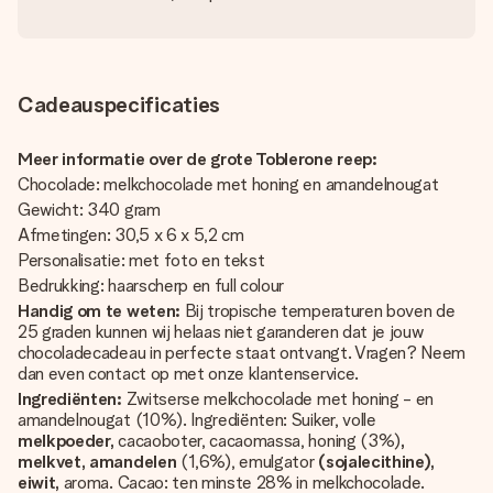
Cadeauspecificaties
Meer informatie over de grote Toblerone reep:
Chocolade: melkchocolade met honing en amandelnougat
Gewicht: 340 gram
Afmetingen: 30,5 x 6 x 5,2 cm
Personalisatie: met foto en tekst
Bedrukking: haarscherp en full colour
Handig om te weten:
Bij tropische temperaturen boven de
25 graden kunnen wij helaas niet garanderen dat je jouw
chocoladecadeau in perfecte staat ontvangt. Vragen? Neem
dan even contact op met onze klantenservice.
Ingrediënten:
Zwitserse melkchocolade met honing - en
amandelnougat (10%). Ingrediënten: Suiker, volle
melkpoeder,
cacaoboter, cacaomassa, honing (3%)
,
melkvet, amandelen
(1,6%), emulgator
(sojalecithine),
eiwit,
aroma. Cacao: ten minste 28% in melkchocolade.