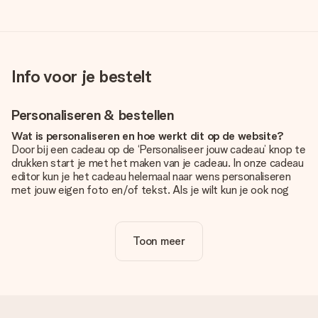
Info voor je bestelt
Personaliseren & bestellen
Wat is personaliseren en hoe werkt dit op de website?
Door bij een cadeau op de ‘Personaliseer jouw cadeau’ knop te
drukken start je met het maken van je cadeau. In onze cadeau
editor kun je het cadeau helemaal naar wens personaliseren
met jouw eigen foto en/of tekst. Als je wilt kun je ook nog
kiezen voor een tof design om je unieke cadeau helemaal af
te maken.
Toon meer
Is personalisatie in de prijs inbegrepen?
De prijs die op de website wordt getoond is inclusief de
personalisatie van jouw cadeau. Wel zo duidelijk!
Hoe weet ik of mijn foto van de juiste kwaliteit is?
We willen er zeker van zijn dat je helemaal blij bent met je