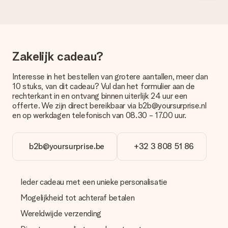
levering. Per cadeau worden de mogelijke leveropties
weergegeven op de artikelpagina. Het cadeau dat je wilt
bestellen wordt verstuurd als pakketpost of als
brievenbuspakje. Wil je weten of je een pakketje of
brievenbus stuk mag verwachten, neem dan even contact op
Zakelijk cadeau?
met onze klantenservice.
Betalen
Interesse in het bestellen van grotere aantallen, meer dan
10 stuks, van dit cadeau? Vul dan het formulier aan de
Hoe kan ik mijn bestelling betalen?
rechterkant in en ontvang binnen uiterlijk 24 uur een
Wij bieden de volgende betaalmethodes aan: iDeal, Paypal,
offerte. We zijn direct bereikbaar via b2b@yoursurprise.nl
creditcard of handmatige overboeking. Hou bij handmatige
en op werkdagen telefonisch van 08.30 - 17.00 uur.
overboeking wel rekening met 3 dagen extra levertijd van je
cadeau.
b2b@yoursurprise.be
+32 3 808 51 86
Cadeau ontvangen
Wat als het cadeau toch niet helemaal naar mijn zin is?
We vinden het erg vervelend als je cadeau niet naar wens is
Ieder cadeau met een unieke personalisatie
geleverd. Je kunt hiervoor contact opnemen met onze
klantenservice, zij helpen je graag bij het vinden van een
Mogelijkheid tot achteraf betalen
passende oplossing.
Wereldwijde verzending
Wordt de factuur met de bestelling meegestuurd?