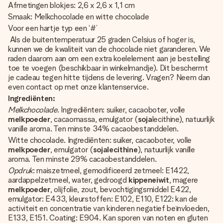
Afmetingen blokjes: 2,6 x 2,6 x 1,1 cm
Smaak: Melkchocolade en witte chocolade
Voor een hartje typ een ‘#’
Als de buitentemperatuur 25 graden Celsius of hoger is,
kunnen we de kwaliteit van de chocolade niet garanderen. We
raden daarom aan om een extra koelelement aan je bestelling
toe te voegen (beschikbaar in winkelmandje). Dit beschermt
je cadeau tegen hitte tijdens de levering. Vragen? Neem dan
even contact op met onze klantenservice.
Ingrediënten:
Melkchocolade
. Ingrediënten: suiker, cacaoboter, volle
melkpoeder
, cacaomassa, emulgator (
soja
lecithine), natuurlijk
vanille aroma. Ten minste 34% cacaobestanddelen.
Witte chocolade. Ingrediënten: suiker, cacaoboter, volle
melkpoeder
, emulgator (
sojalecithine
), natuurlijk vanille
aroma. Ten minste 29% cacaobestanddelen.
Opdruk
: maiszetmeel, gemodificeerd zetmeel: E1422,
aardappelzetmeel, water, gedroogd
kippeneiwit
, magere
melkpoeder
, olijfolie, zout, bevochtigingsmiddel E422,
emulgator: E433, kleurstoffen: E102, E110, E122: kan de
activiteit en concentratie van kinderen negatief beïnvloeden,
E133, E151. Coating: E904. Kan sporen van noten en gluten