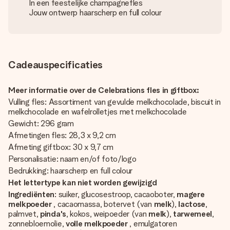
In een feestelijke champagnefles
Jouw ontwerp haarscherp en full colour
Cadeauspecificaties
Meer informatie over de Celebrations fles in giftbox:
Vulling fles: Assortiment van gevulde melkchocolade, biscuit in
melkchocolade en wafelrolletjes met melkchocolade
Gewicht: 296 gram
Afmetingen fles: 28,3 x 9,2 cm
Afmeting giftbox: 30 x 9,7 cm
Personalisatie: naam en/of foto/logo
Bedrukking: haarscherp en full colour
Het lettertype kan niet worden gewijzigd
Ingrediënten
: suiker, glucosestroop, cacaoboter,
magere
melkpoeder
, cacaomassa, botervet (van
melk
),
lactose
,
palmvet,
pinda's
, kokos, weipoeder (van
melk
),
tarwemeel
,
zonnebloemolie,
volle
melkpoeder
, emulgatoren