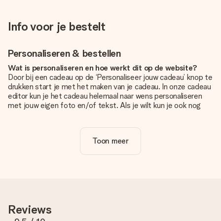
Info voor je bestelt
Personaliseren & bestellen
Wat is personaliseren en hoe werkt dit op de website?
Door bij een cadeau op de ‘Personaliseer jouw cadeau’ knop te
drukken start je met het maken van je cadeau. In onze cadeau
editor kun je het cadeau helemaal naar wens personaliseren
met jouw eigen foto en/of tekst. Als je wilt kun je ook nog
kiezen voor een tof design om je unieke cadeau helemaal af
te maken.
Toon meer
Is personalisatie in de prijs inbegrepen?
De prijs die op de website wordt getoond is inclusief de
personalisatie van jouw cadeau. Wel zo duidelijk!
Hoe weet ik of mijn foto van de juiste kwaliteit is?
We willen er zeker van zijn dat je helemaal blij bent met je
cadeau. Daarom is het belangrijk om foto's van hoge kwaliteit
Reviews
te gebruiken. Als je niet zeker bent over de kwaliteit van je
foto, neem dan contact op met onze klantenservice en stuur