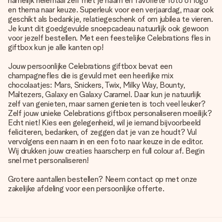
namelijk helemaal zelf met je naam en favoriete foto of logo
en thema naar keuze. Superleuk voor een verjaardag, maar ook
geschikt als bedankje, relatiegeschenk of om jubilea te vieren.
Je kunt dit
goedgevulde snoepcadeau
natuurlijk ook gewoon
voor jezelf bestellen. Met een feestelijke Celebrations fles in
giftbox kun je alle kanten op!
Jouw persoonlijke Celebrations giftbox bevat een
champagnefles die is gevuld met een heerlijke mix
chocolaatjes: Mars, Snickers, Twix, Milky Way, Bounty,
Maltezers, Galaxy en Galaxy Caramel. Daar kun je natuurlijk
zelf van genieten, maar samen genieten is toch veel leuker?
Zelf jouw unieke Celebrations giftbox personaliseren moeilijk?
Echt niet! Kies een gelegenheid, wil je iemand bijvoorbeeld
feliciteren, bedanken, of zeggen dat je van ze houdt? Vul
vervolgens een naam in en een foto naar keuze in de editor.
Wij drukken jouw creaties haarscherp en full colour af. Begin
snel met personaliseren!
Grotere aantallen bestellen? Neem contact op met onze
zakelijke afdeling voor een persoonlijke offerte.