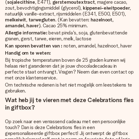
(
sojalecithine
, E471),
gerstemoutextract
, magere cacao,
zout, bevochtigingsmiddel (glycerol),
kippenei-eiwitpoeder
,
natuurlijk vanille-extract, rijsmiddelen (E341, E500, E501),
melkeiwit
,
tarwegluten
. (Kan bevatten:
hazelnoot,
amandel, haver
). Cacao 25% minimum.
Allergie informatie:
bevat pinda's, soja, glutenbevattende
granen, gerst, tarwe, eieren, melk, lactose
Kan sporen bevatten van :
noten, amandel, hazelnoot, haver
Handig om te weten:
Bij tropische temperaturen boven de 25 graden kunnen wij
helaas niet garanderen dat je jouw chocoladecadeau in
perfecte staat ontvangt. Vragen? Neem dan even contact op
met onze klantenservice.
Om technische redenen is het niet mogelijk om leestekens te
gebruiken.
Wat heb jij te vieren met deze Celebrations fles
in giftbox?
Op zoek naar een verrassend cadeau met een persoonlijke
touch? Dan is deze Celebrations fles in een
gepersonaliseerde giftbox perfect! Jij ontwerpt de giftbox