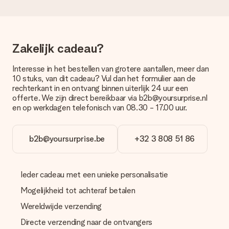
brievenbuspakje. Wil je weten of je een pakketje of
brievenbus stuk mag verwachten, neem dan even contact op
met onze klantenservice.
Zakelijk cadeau?
Betalen
Hoe kan ik mijn bestelling betalen?
Interesse in het bestellen van grotere aantallen, meer dan
Wij bieden de volgende betaalmethodes aan: iDeal, Paypal,
10 stuks, van dit cadeau? Vul dan het formulier aan de
creditcard of handmatige overboeking. Hou bij handmatige
rechterkant in en ontvang binnen uiterlijk 24 uur een
overboeking wel rekening met 3 dagen extra levertijd van je
offerte. We zijn direct bereikbaar via b2b@yoursurprise.nl
cadeau.
en op werkdagen telefonisch van 08.30 - 17.00 uur.
Cadeau ontvangen
Wat als het cadeau toch niet helemaal naar mijn zin is?
b2b@yoursurprise.be
+32 3 808 51 86
We vinden het erg vervelend als je cadeau niet naar wens is
geleverd. Je kunt hiervoor contact opnemen met onze
klantenservice, zij helpen je graag bij het vinden van een
Ieder cadeau met een unieke personalisatie
passende oplossing.
Mogelijkheid tot achteraf betalen
Wordt de factuur met de bestelling meegestuurd?
Er wordt geen factuur meegestuurd bij je bestelling. Je
Wereldwijde verzending
ontvangt deze bij de bevestiging van de verzending en je kunt
Directe verzending naar de ontvangers
deze ook altijd terugvinden in jouw MySurprise. Je kunt dus