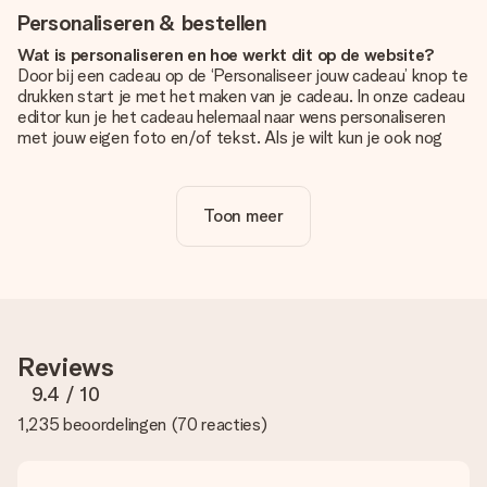
Personaliseren & bestellen
Wat is personaliseren en hoe werkt dit op de website?
Door bij een cadeau op de ‘Personaliseer jouw cadeau’ knop te
drukken start je met het maken van je cadeau. In onze cadeau
editor kun je het cadeau helemaal naar wens personaliseren
met jouw eigen foto en/of tekst. Als je wilt kun je ook nog
kiezen voor een tof design om je unieke cadeau helemaal af
te maken.
Toon meer
Is personalisatie in de prijs inbegrepen?
De prijs die op de website wordt getoond is inclusief de
personalisatie van jouw cadeau. Wel zo duidelijk!
Hoe weet ik of mijn foto van de juiste kwaliteit is?
We willen er zeker van zijn dat je helemaal blij bent met je
cadeau. Daarom is het belangrijk om foto's van hoge kwaliteit
Reviews
te gebruiken. Als je niet zeker bent over de kwaliteit van je
foto, neem dan contact op met onze klantenservice en stuur
9.4
/ 10
je foto mee met het cadeau dat je wilt bestellen. Zij kunnen
1,235 beoordelingen
(
70 reacties
)
de kwaliteit dan voor je controleren!
Welke formaten kan ik uploaden?