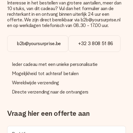
Betalen
Interesse in het bestellen van grotere aantallen, meer dan
10 stuks, van dit cadeau? Vul dan het formulier aan de
Hoe kan ik mijn bestelling betalen?
rechterkant in en ontvang binnen uiterlijk 24 uur een
Wij bieden de volgende betaalmethodes aan: iDeal, Paypal,
offerte. We zijn direct bereikbaar via b2b@yoursurprise.nl
creditcard of handmatige overboeking. Hou bij handmatige
en op werkdagen telefonisch van 08.30 - 17.00 uur.
overboeking wel rekening met 3 dagen extra levertijd van je
cadeau.
b2b@yoursurprise.be
+32 3 808 51 86
Cadeau ontvangen
Wat als het cadeau toch niet helemaal naar mijn zin is?
We vinden het erg vervelend als je cadeau niet naar wens is
Ieder cadeau met een unieke personalisatie
geleverd. Je kunt hiervoor contact opnemen met onze
klantenservice, zij helpen je graag bij het vinden van een
Mogelijkheid tot achteraf betalen
passende oplossing.
Wereldwijde verzending
Wordt de factuur met de bestelling meegestuurd?
Directe verzending naar de ontvangers
Er wordt geen factuur meegestuurd bij je bestelling. Je
ontvangt deze bij de bevestiging van de verzending en je kunt
deze ook altijd terugvinden in jouw MySurprise. Je kunt dus
gerust het cadeau gelijk bij de ontvanger laten afleveren, zo is
Vraag hier een offerte aan
het echt een verrassing!