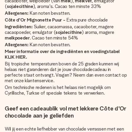
cacaoboter, weipoeder (van
melk
),
melkvet
, emulgator
(
sojalecithine
), aroma's. Cacao ten minste 33%
Allergenen:
Kan noten bevatten.
Côte d'Or Mignonette Puur -
Extra pure chocolade
Ingrediënten:
Suiker, cacaomassa, cacaoboter, magere
cacaopoeder, emulgator (
sojalecithine
) aroma, magere
melkpoeder
. Cacao ten minste 54%
Allergenen:
Kan noten bevatten.
Meer informatie over de ingrediënten en voedingstabel
KLIK HIER.
Bij tropische temperaturen boven de 25 graden kunnen wij
helaas niet garanderen dat je jouw chocoladecadeau in
perfecte staat ontvangt. Vragen? Neem dan even contact op
met onze klantenservice.
Om technische redenen is het helaas niet mogelijk om
Cyrillische, Turkse of speciale tekens te verwerken.
Geef een cadeaublik vol met lekkere Côte d'Or
chocolade aan je geliefden
Wil jij een echte liefhebber van chocolade verrassen met een