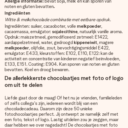
Allergie informatie:
bevat soja, melk en kan sporen van
noten en gluten bevatten
.
Ingrediënten
Witte & melkchocolade combinatie met eetbare opdruk.
Ingrediënten: suiker, cacaoboter, volle
melkpoeder
,
cacaomassa, emulgator:
sojalecithine
, natuurlijk vanille aroma.
Opdruk: maiszetmeel, gemodificeerd zetmeel: E1422,
aardappelzetmeel, water, gedroogd
kippeneiwit
, magere
melkpoeder
, olijfolie, zout, bevochtigingsmiddel E422,
emulgator: E433, kleurstoffen: E102, E110, E122: kan de
activiteit en concentratie van kinderen negatief beïnvloeden,
E133, E151. Coating: E904. Kan sporen van noten en gluten
bevatten. Koel en droog bewaren.
De allerlekkerste chocolaatjes met foto of logo
om uit te delen
Liefde gaat door de maag! Of het nu je vrienden, familieleden
of zelfs collega's zijn, iedereen wordt blij van een
chocoladecadeau. Daarom zijn deze 50 unieke
fotochocolaatjes perfect. Jij ontwerpt ze namelijk zelf met
een foto, tekst of logo. Lastig uitdelen zou je zeggen, maar
daar hebben we over nagedacht! De chocolaatjes met foto