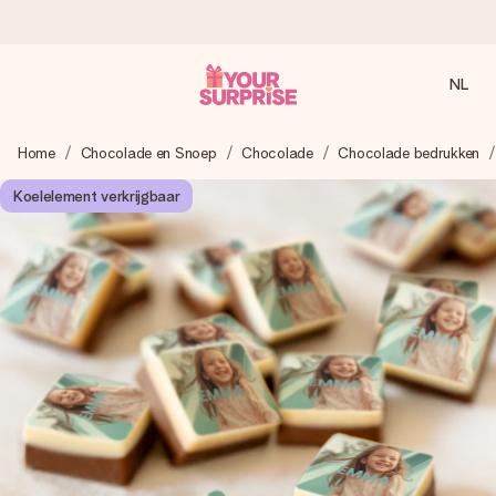
NL
Voor 16:00 besteld, vandaag verzonden
Home
Chocolade en Snoep
Chocolade
Chocolade bedrukken
We maken jouw cadeau met zorg en zorgen dat het
razendsnel onderweg is - zodat jij kunt geven op precies
Koelelement verkrijgbaar
het juiste moment, wanneer het het meeste betekent.
4,8 (gebaseerd op +8.000 reviews)
Onze cadeaus worden gewaardeerd. Klanten beoordelen
ons met een 4,7 op Google Reviews
Gratis wenskaartje
Je maakt in een paar stappen iets unieks – met haar naam,