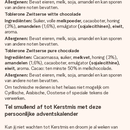
Allergenen:
Bevat eieren, melk, soja, amandel en kan sporen
van andere noten bevatten.
Toblerone Zwitserse witte chocolade
Ingrediënten:
Suiker, volle
melkpoeder,
cacaoboter, honing
(3%)
, amandelen
(1,6%), emulgator
(sojalecithinen), eiwit,
aroma.
Allergenen:
Bevat eieren, melk, soja, amandel en kan sporen
van andere noten bevatten.
Toblerone Zwitserse pure chocolade
Ingrediënten:
Cacaomassa,
s
uiker,
melkvet,
honing (3%)
,
amandelen
(1,6%), cacaoboter, emulgator
(sojalecithine),
eiwit,
aroma. Cacao: ten minste 50% in melkchocolade.
Allergenen:
Bevat eieren, melk, soja, amandel en kan sporen
van andere noten bevatten.
Om technische redenen is het helaas niet mogelijk om
Cyrillische, Arabische, Oosterse of speciale tekens de
verwerken.
Tel smullend af tot Kerstmis met deze
persoonlijke adventskalender
Kun jij niet wachten tot Kerstmis en droom je al weken van