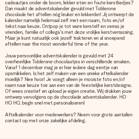
cadeautjes onder de boom, lekker eten en foute kerstliedjes?
Dan maakt de adventskalender gevuld met Toblerone
chocolade het aftellen nóg leuker en lekkerder! Jij ontwerpt de
kalender namelijk helemaal zelf met een naam, foto en/of
tekst naar keuze. Ontpop je tot ware kerstelf en verras je
vrienden, familie of collega's met deze vrolijke kerstverrassing.
Maar je kunt natuurlijk ook jezelf trakteren en al snoepend
aftellen naar the most wonderful time of the year.
Jouw persoonlijke adventskalender is gevuld met 24
overheerlijke Toblerone chocolaatjes in verschillende smaken.
Vanaf 1 december mag je er hier iedere dag eentje van
opsmikkelen. Is het zelf maken van een unieke aftelkalender
moeilijk? Nee hoor! Je voegt alleen je mooiste foto en/of
naam naar keuze toe aan een van de feestelijke kerstdesigns.
Of wees creatief en upload je eigen creatie. Wij drukken jouw
ontwerp vervolgens op de
chocolade adventskalender
. HO
HO HO, begin snel met personaliseren!
Aftelkalender voor medewerkers? Neem voor grote aantallen
contact op met onze zakelijke afdeling.