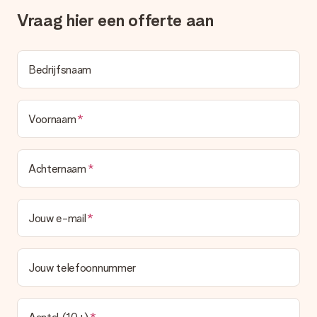
deze ook altijd terugvinden in jouw MySurprise. Je kunt dus
gerust het cadeau gelijk bij de ontvanger laten afleveren, zo is
Vraag hier een offerte aan
het echt een verrassing!
Bedrijfsnaam
Voornaam
Achternaam
Jouw e-mail
Jouw telefoonnummer