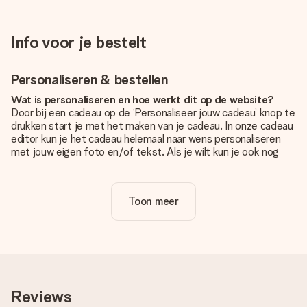
Info voor je bestelt
Personaliseren & bestellen
Wat is personaliseren en hoe werkt dit op de website?
Door bij een cadeau op de ‘Personaliseer jouw cadeau’ knop te
drukken start je met het maken van je cadeau. In onze cadeau
editor kun je het cadeau helemaal naar wens personaliseren
met jouw eigen foto en/of tekst. Als je wilt kun je ook nog
kiezen voor een tof design om je unieke cadeau helemaal af
te maken.
Toon meer
Is personalisatie in de prijs inbegrepen?
De prijs die op de website wordt getoond is inclusief de
personalisatie van jouw cadeau. Wel zo duidelijk!
Hoe weet ik of mijn foto van de juiste kwaliteit is?
We willen er zeker van zijn dat je helemaal blij bent met je
cadeau. Daarom is het belangrijk om foto's van hoge kwaliteit
Reviews
te gebruiken. Als je niet zeker bent over de kwaliteit van je