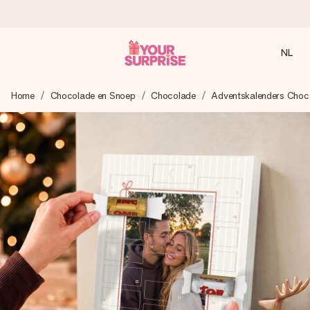
NL
Voor 16:00 besteld, vandaag verzonden
Home
Chocolade en Snoep
Chocolade
Adventskalenders Choc
We maken jouw cadeau met zorg en zorgen dat het
razendsnel onderweg is - zodat jij kunt geven op precies
het juiste moment, wanneer het het meeste betekent.
4,8 (gebaseerd op +8.000 reviews)
Onze cadeaus worden gewaardeerd. Klanten beoordelen
ons met een 4,7 op Google Reviews
Gratis wenskaartje
Je maakt in een paar stappen iets unieks – met haar naam,