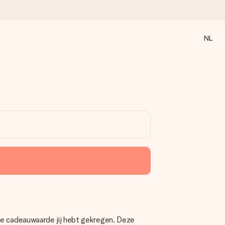
NL
 wanneer het het meeste betekent.
 aandacht voor het moment.
lke cadeauwaarde jij hebt gekregen. Deze