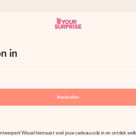
onderweg is - zodat jij kunt geven op precies het juiste moment,
n in
met een 4,7 op Google Reviews
Inwisselen
llie foto of een boodschap die raakt. Zonder gedoe, maar met alle
 ontwerpen! Wissel hiernaast snel jouw cadeaucode in en ontdek we