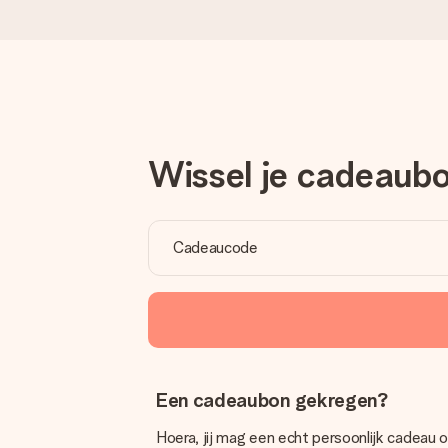
Voor 16:00 besteld, vandaag verzonden
We maken jouw cadeau met zorg en zorgen dat het razendsnel 
Wissel je cadeaubo
4,8 (gebaseerd op +8.000 reviews)
Onze cadeaus worden gewaardeerd. Klanten beoordelen ons 
Gratis wenskaartje
Je maakt in een paar stappen iets unieks – met haar naam, ju
Een cadeaubon gekregen?
Hoera, jij mag een echt persoonlijk cadeau