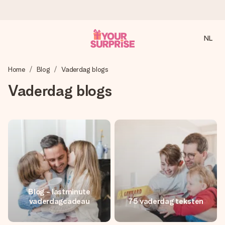
NL
Voor 16:00 besteld, vandaag verzonden
Home
Blog
Vaderdag blogs
We maken jouw cadeau met zorg en zorgen dat het
razendsnel onderweg is - zodat jij kunt geven op precies
Vaderdag blogs
het juiste moment, wanneer het het meeste betekent.
4,8 (gebaseerd op +8.000 reviews)
Onze cadeaus worden gewaardeerd. Klanten beoordelen
ons met een 4,7 op Google Reviews
Blog - lastminute
vaderdagcadeau
75 vaderdag teksten
Gratis wenskaartje
Je maakt in een paar stappen iets unieks – met haar naam,