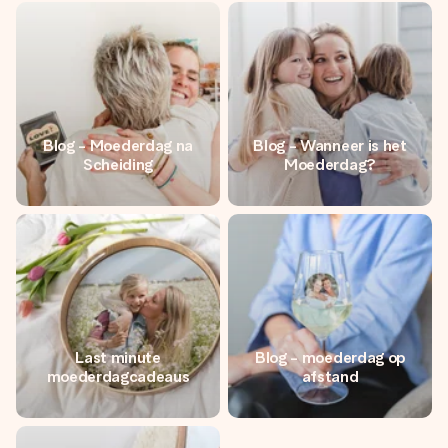
jullie foto of een boodschap die raakt. Zonder gedoe, maar
met alle aandacht voor het moment.
Blog - Moederdag na
Blog - Wanneer is het
Scheiding
Moederdag?
Last minute
Blog - moederdag op
moederdagcadeaus
afstand