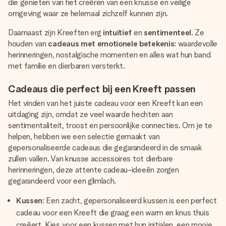
die genieten van het creëren van een knusse en veilige
omgeving waar ze helemaal zichzelf kunnen zijn.
Daarnaast zijn Kreeften erg
intuïtief
en
sentimenteel
. Ze
houden van
cadeaus met emotionele betekenis
: waardevolle
herinneringen, nostalgische momenten en alles wat hun band
met familie en dierbaren versterkt.
Cadeaus die perfect bij een Kreeft passen
Het vinden van het juiste cadeau voor een Kreeft kan een
uitdaging zijn, omdat ze veel waarde hechten aan
sentimentaliteit, troost en persoonlijke connecties. Om je te
helpen, hebben we een selectie gemaakt van
gepersonaliseerde cadeaus die gegarandeerd in de smaak
zullen vallen. Van knusse accessoires tot dierbare
herinneringen, deze attente cadeau-ideeën zorgen
gegarandeerd voor een glimlach.
Kussen
: Een zacht, gepersonaliseerd kussen is een perfect
cadeau voor een Kreeft die graag een warm en knus thuis
creëert. Kies voor een kussen met hun initialen, een mooie