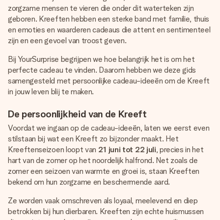
jullie foto of een boodschap die raakt. Zonder gedoe, maar
zorgzame mensen te vieren die onder dit waterteken zijn
met alle aandacht voor het moment.
geboren. Kreeften hebben een sterke band met familie, thuis
en emoties en waarderen cadeaus die attent en sentimenteel
zijn en een gevoel van troost geven.
Bij YourSurprise begrijpen we hoe belangrijk het is om het
perfecte cadeau te vinden. Daarom hebben we deze gids
samengesteld met persoonlijke cadeau-ideeën om de Kreeft
in jouw leven blij te maken.
De persoonlijkheid van de Kreeft
Voordat we ingaan op de cadeau-ideeën, laten we eerst even
stilstaan bij wat een Kreeft zo bijzonder maakt. Het
Kreeftenseizoen loopt van
21 juni tot 22 juli
, precies in het
hart van de zomer op het noordelijk halfrond. Net zoals de
zomer een seizoen van warmte en groei is, staan Kreeften
bekend om hun zorgzame en beschermende aard.
Ze worden vaak omschreven als loyaal, meelevend en diep
betrokken bij hun dierbaren. Kreeften zijn echte huismussen