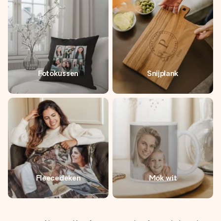
Fotokussen
Snijplank
Fleecedeken
Mok wit