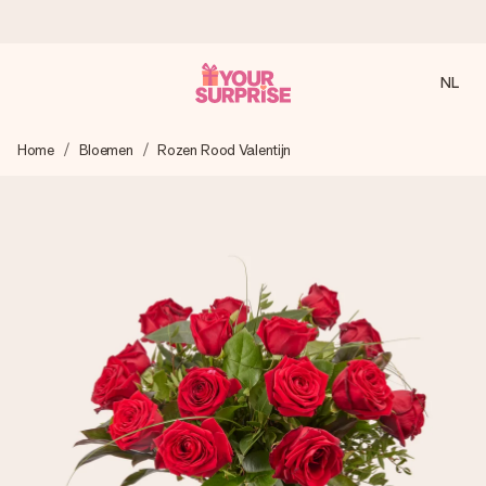
NL
Voor 16:00 besteld, vandaag verzonden
Home
Bloemen
Rozen Rood Valentijn
We maken jouw cadeau met zorg en zorgen dat het
razendsnel onderweg is - zodat jij kunt geven op precies
het juiste moment, wanneer het het meeste betekent.
4,8 (gebaseerd op +8.000 reviews)
Onze cadeaus worden gewaardeerd. Klanten beoordelen
ons met een 4,7 op Google Reviews
Gratis wenskaartje
Je maakt in een paar stappen iets unieks – met haar naam,