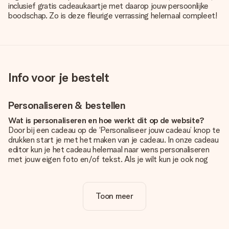
inclusief gratis cadeaukaartje met daarop jouw persoonlijke
boodschap. Zo is deze fleurige verrassing helemaal compleet!
Info voor je bestelt
Personaliseren & bestellen
Wat is personaliseren en hoe werkt dit op de website?
Door bij een cadeau op de ‘Personaliseer jouw cadeau’ knop te
drukken start je met het maken van je cadeau. In onze cadeau
editor kun je het cadeau helemaal naar wens personaliseren
met jouw eigen foto en/of tekst. Als je wilt kun je ook nog
kiezen voor een tof design om je unieke cadeau helemaal af
te maken.
Toon meer
Is personalisatie in de prijs inbegrepen?
De prijs die op de website wordt getoond is inclusief de
personalisatie van jouw cadeau. Wel zo duidelijk!