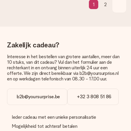
1
2
Betalen
Hoe kan ik mijn bestelling betalen?
Wij bieden de volgende betaalmethodes aan: iDeal, Paypal,
creditcard of handmatige overboeking. Hou bij handmatige
overboeking wel rekening met 3 dagen extra levertijd van je
cadeau.
Zakelijk cadeau?
Cadeau ontvangen
Interesse in het bestellen van grotere aantallen, meer dan
10 stuks, van dit cadeau? Vul dan het formulier aan de
Wat als het cadeau toch niet helemaal naar mijn zin is?
rechterkant in en ontvang binnen uiterlijk 24 uur een
We vinden het erg vervelend als je cadeau niet naar wens is
offerte. We zijn direct bereikbaar via b2b@yoursurprise.nl
geleverd. Je kunt hiervoor contact opnemen met onze
en op werkdagen telefonisch van 08.30 - 17.00 uur.
klantenservice, zij helpen je graag bij het vinden van een
passende oplossing.
Wordt de factuur met de bestelling meegestuurd?
b2b@yoursurprise.be
+32 3 808 51 86
Er wordt geen factuur meegestuurd bij je bestelling. Je
ontvangt deze bij de bevestiging van de verzending en je kunt
deze ook altijd terugvinden in jouw MySurprise. Je kunt dus
Ieder cadeau met een unieke personalisatie
gerust het cadeau gelijk bij de ontvanger laten afleveren, zo is
het echt een verrassing!
Mogelijkheid tot achteraf betalen