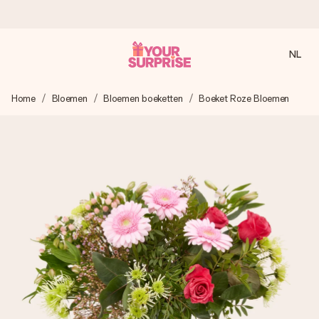
NL
Voor 16:00 besteld, vandaag verzonden
Home
Bloemen
Bloemen boeketten
Boeket Roze Bloemen
We maken jouw cadeau met zorg en zorgen dat het
razendsnel onderweg is - zodat jij kunt geven op precies
het juiste moment, wanneer het het meeste betekent.
4,8 (gebaseerd op +8.000 reviews)
Onze cadeaus worden gewaardeerd. Klanten beoordelen
ons met een 4,7 op Google Reviews
Gratis wenskaartje
Je maakt in een paar stappen iets unieks – met haar naam,