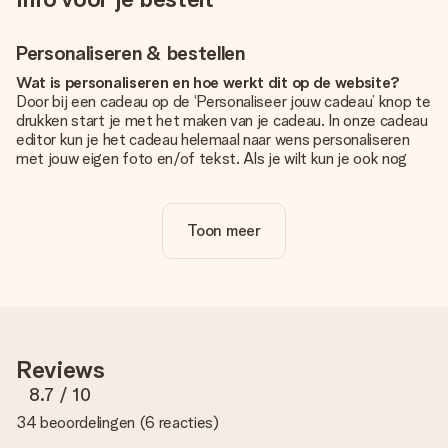
Personaliseren & bestellen
Wat is personaliseren en hoe werkt dit op de website?
Door bij een cadeau op de ‘Personaliseer jouw cadeau’ knop te
drukken start je met het maken van je cadeau. In onze cadeau
editor kun je het cadeau helemaal naar wens personaliseren
met jouw eigen foto en/of tekst. Als je wilt kun je ook nog
kiezen voor een tof design om je unieke cadeau helemaal af
te maken.
Toon meer
Is personalisatie in de prijs inbegrepen?
De prijs die op de website wordt getoond is inclusief de
personalisatie van jouw cadeau. Wel zo duidelijk!
Hoe weet ik of mijn foto van de juiste kwaliteit is?
We willen er zeker van zijn dat je helemaal blij bent met je
cadeau. Daarom is het belangrijk om foto's van hoge kwaliteit
Reviews
te gebruiken. Als je niet zeker bent over de kwaliteit van je
foto, neem dan contact op met onze klantenservice en stuur
8.7
/ 10
je foto mee met het cadeau dat je wilt bestellen. Zij kunnen
34 beoordelingen
(
6 reacties
)
de kwaliteit dan voor je controleren!