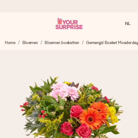
NL
Voor 16:00 besteld, vandaag verzonden
Home
Bloemen
Bloemen boeketten
Gemengd Boeket Moederda
We maken jouw cadeau met zorg en zorgen dat het
razendsnel onderweg is - zodat jij kunt geven op precies
het juiste moment, wanneer het het meeste betekent.
4,8 (gebaseerd op +8.000 reviews)
Onze cadeaus worden gewaardeerd. Klanten beoordelen
ons met een 4,7 op Google Reviews
Gratis wenskaartje
Je maakt in een paar stappen iets unieks – met haar naam,