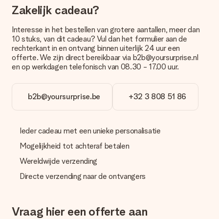
Zakelijk cadeau?
Betalen
Hoe kan ik mijn bestelling betalen?
Interesse in het bestellen van grotere aantallen, meer dan
Wij bieden de volgende betaalmethodes aan: iDeal, Paypal,
10 stuks, van dit cadeau? Vul dan het formulier aan de
creditcard of handmatige overboeking. Hou bij handmatige
rechterkant in en ontvang binnen uiterlijk 24 uur een
overboeking wel rekening met 3 dagen extra levertijd van je
offerte. We zijn direct bereikbaar via b2b@yoursurprise.nl
cadeau.
en op werkdagen telefonisch van 08.30 - 17.00 uur.
Cadeau ontvangen
Wat als het cadeau toch niet helemaal naar mijn zin is?
b2b@yoursurprise.be
+32 3 808 51 86
We vinden het erg vervelend als je cadeau niet naar wens is
geleverd. Je kunt hiervoor contact opnemen met onze
klantenservice, zij helpen je graag bij het vinden van een
Ieder cadeau met een unieke personalisatie
passende oplossing.
Mogelijkheid tot achteraf betalen
Wordt de factuur met de bestelling meegestuurd?
Er wordt geen factuur meegestuurd bij je bestelling. Je
Wereldwijde verzending
ontvangt deze bij de bevestiging van de verzending en je kunt
Directe verzending naar de ontvangers
deze ook altijd terugvinden in jouw MySurprise. Je kunt dus
gerust het cadeau gelijk bij de ontvanger laten afleveren, zo is
het echt een verrassing!
Vraag hier een offerte aan