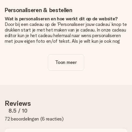
Personaliseren & bestellen
Wat is personaliseren en hoe werkt dit op de website?
Door bij een cadeau op de ‘Personaliseer jouw cadeau’ knop te
drukken start je met het maken van je cadeau. In onze cadeau
editor kun je het cadeau helemaal naar wens personaliseren
met jouw eigen foto en/of tekst. Als je wilt kun je ook nog
kiezen voor een tof design om je unieke cadeau helemaal af
te maken.
Toon meer
Is personalisatie in de prijs inbegrepen?
De prijs die op de website wordt getoond is inclusief de
personalisatie van jouw cadeau. Wel zo duidelijk!
Hoe weet ik of mijn foto van de juiste kwaliteit is?
We willen er zeker van zijn dat je helemaal blij bent met je
cadeau. Daarom is het belangrijk om foto's van hoge kwaliteit
Reviews
te gebruiken. Als je niet zeker bent over de kwaliteit van je
foto, neem dan contact op met onze klantenservice en stuur
8.5
/ 10
je foto mee met het cadeau dat je wilt bestellen. Zij kunnen
72 beoordelingen
(
6 reacties
)
de kwaliteit dan voor je controleren!
Welke formaten kan ik uploaden?