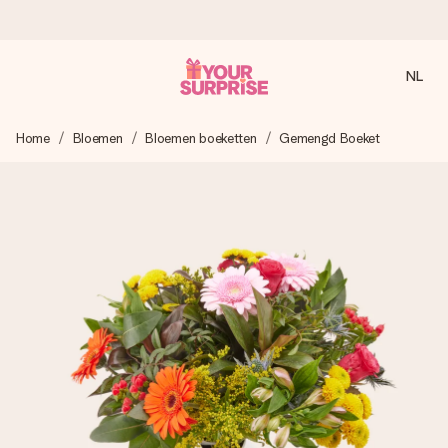
NL
Voor 16:00 besteld, vandaag verzonden
Home
Bloemen
Bloemen boeketten
Gemengd Boeket
We maken jouw cadeau met zorg en zorgen dat het
razendsnel onderweg is - zodat jij kunt geven op precies
het juiste moment, wanneer het het meeste betekent.
4,8 (gebaseerd op +8.000 reviews)
Onze cadeaus worden gewaardeerd. Klanten beoordelen
ons met een 4,7 op Google Reviews
Gratis wenskaartje
Je maakt in een paar stappen iets unieks – met haar naam,