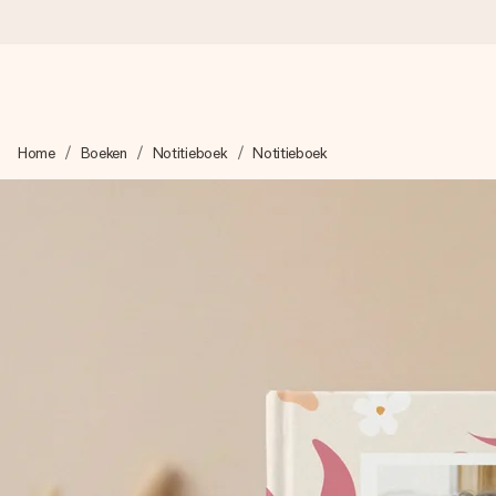
Voor 16:00 besteld, vandaag verzonden
Home
Boeken
Notitieboek
Notitieboek
We maken jouw cadeau met zorg en zorgen dat het razendsnel 
4,8 (gebaseerd op +8.000 reviews)
Onze cadeaus worden gewaardeerd. Klanten beoordelen ons 
Gratis wenskaartje
Je maakt in een paar stappen iets unieks – met haar naam, ju