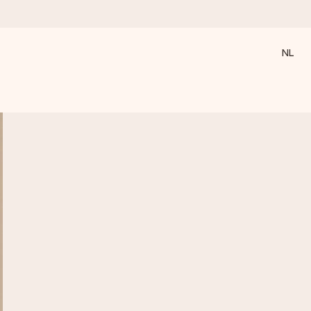
NL
 wanneer het het meeste betekent.
 aandacht voor het moment.