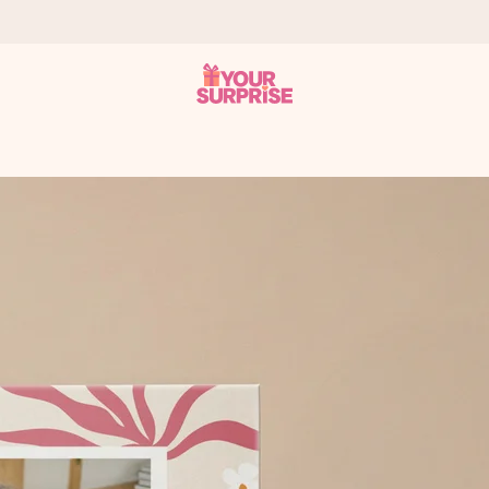
onderweg is - zodat jij kunt geven op precies het juiste moment,
met een 4,7 op Google Reviews
llie foto of een boodschap die raakt. Zonder gedoe, maar met alle