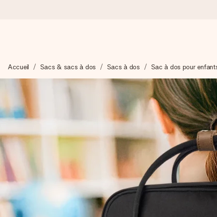
Commandé ce jour, expédié sous 24h
Accueil
Sacs & sacs à dos
Sacs à dos
Sac à dos pour enfant
Nous préparons votre cadeau avec attention et l’envoyons en un
4,9 (sur la base de +15 000 avis)
Nos cadeaux sont appréciés. Les clients nous attribuent une
Carte de vœux gratuite
Créez quelque chose d’unique en quelques étapes – avec son p