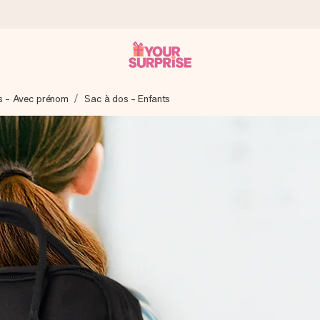
s - Avec prénom
Sac à dos - Enfants
 éclair – pour que vous puissiez l’offrir au bon moment, quand cel
 note de 4,9 sur Google Reviews (total de tous les pays où nous s
rénom, votre photo ou un message qui touche le cœur. Sans complic