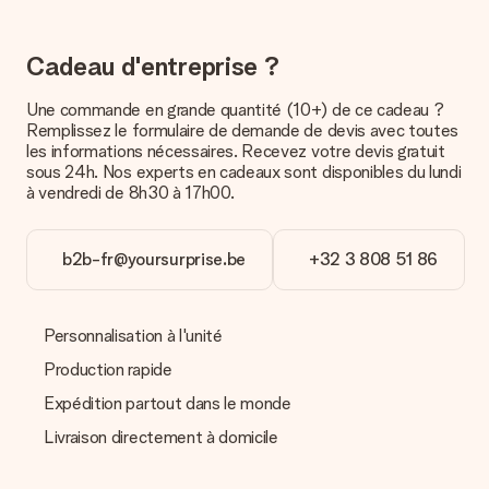
Il n’est, en ce moment, pas possible de choisir une date
précise pour votre cadeau.
Cadeau d'entreprise ?
Quel est le délai de livraison ? Quand est-ce que mon
cadeau sera livré ?
Une commande en grande quantité (10+) de ce cadeau ?
Le délai de livraison est indiqué sur la page du produit choisi.
Remplissez le formulaire de demande de devis avec toutes
les informations nécessaires. Recevez votre devis gratuit
Quelles sont les options de livraison ?
sous 24h. Nos experts en cadeaux sont disponibles du lundi
Pour l’instant, il n’est pas (encore) possible de choisir une
à vendredi de 8h30 à 17h00.
option de livraison. Le cadeau commandé vous est envoyé par
la poste ou par transporteur. Si vous voulez savoir de quelle
manière votre paquet vous sera livré, merci de bien vouloir
b2b-fr@yoursurprise.be
+32 3 808 51 86
contacter notre service client.
Paiement
Personnalisation à l'unité
Comment puis-je régler ma commande ?
Nous proposons les formes de paiement suivantes : Paypal,
Production rapide
carte bancaire ou par virement bancaire. Comptez un délai de
Expédition partout dans le monde
3 jours supplémentaires pour la livraison de votre cadeau en
cas de paiement par virement bancaire.
Livraison directement à domicile
Réception du cadeau