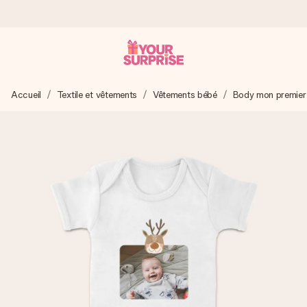
Commandé ce jour, expédié sous 24h
Accueil
Textile et vêtements
Vêtements bébé
Body mon premier
Nous préparons votre cadeau avec attention et l’envoyons
en un éclair – pour que vous puissiez l’offrir au bon moment,
quand cela compte le plus.
4,9 (sur la base de +15 000 avis)
Nos cadeaux sont appréciés. Les clients nous attribuent
une note de 4,9 sur Google Reviews (total de tous les
pays où nous sommes présents).
Carte de vœux gratuite