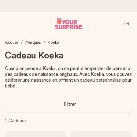
FR
Commandé ce jour, expédié sous 24h
Accueil
Marques
Koeka
Nous préparons votre cadeau avec attention et l’envoyons
en un éclair – pour que vous puissiez l’offrir au bon moment,
Cadeau Koeka
quand cela compte le plus.
Quand on pense à Koeka, on ne peut s'empêcher de penser à
des cadeaux de naissance originaux. Avec Koeka, vous pouvez
célébrer une naissance en offrant un cadeau personnalisé pour
4,9 (sur la base de +15 000 avis)
bébé.
Nos cadeaux sont appréciés. Les clients nous attribuent
une note de 4,9 sur Google Reviews (total de tous les
pays où nous sommes présents).
Filtrer
2
Cadeaux
Carte de vœux gratuite