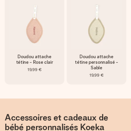
Créez quelque chose d’unique en quelques étapes – avec
son prénom, votre photo ou un message qui touche le cœur.
Sans complications, juste tout l’amour pour le moment idéal.
Doudou attache
Doudou attache
tétine - Rose clair
tétine personnalisé -
Sable
19,99 €
19,99 €
Accessoires et cadeaux de
bébé personnalisés Koeka