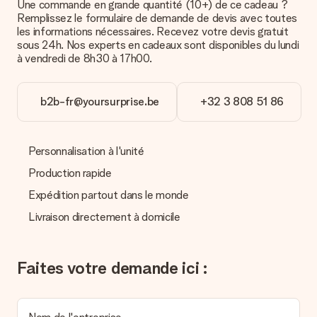
Une commande en grande quantité (10+) de ce cadeau ?
Comment puis-je régler ma commande ?
Remplissez le formulaire de demande de devis avec toutes
Nous proposons les formes de paiement suivantes : Paypal,
les informations nécessaires. Recevez votre devis gratuit
carte bancaire ou par virement bancaire. Comptez un délai de
sous 24h. Nos experts en cadeaux sont disponibles du lundi
3 jours supplémentaires pour la livraison de votre cadeau en
à vendredi de 8h30 à 17h00.
cas de paiement par virement bancaire.
Réception du cadeau
b2b-fr@yoursurprise.be
+32 3 808 51 86
Que puis-je faire si le cadeau ne me convient pas tout à
fait ?
Nous déplorons le fait que votre cadeau ne vous plaise pas.
Personnalisation à l'unité
Vous pouvez dans ce cas contacter notre service client qui
vous aidera à trouver une solution satisfaisante.
Production rapide
Expédition partout dans le monde
La facture est-elle envoyée avec le cadeau ?
Nous n’envoyons pas de facture avec le cadeau. Nous vous
Livraison directement à domicile
l’envoyons par e-mail avec la confirmation de commande. Vous
pouvez de même retrouver votre facture dans votre espace
personnel MySurprise. Vous pouvez ainsi être tranquille et
Faites votre demande ici :
envoyer directement le cadeau à l’heureux destinataire, pour
un véritable effet surprise !