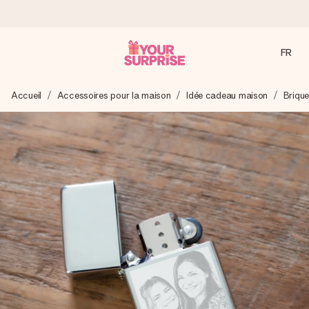
FR
Commandé ce jour, expédié sous 24h
Accueil
Accessoires pour la maison
Idée cadeau maison
Brique
Nous préparons votre cadeau avec attention et l’envoyons
en un éclair – pour que vous puissiez l’offrir au bon moment,
quand cela compte le plus.
4,9 (sur la base de +15 000 avis)
Nos cadeaux sont appréciés. Les clients nous attribuent
une note de 4,9 sur Google Reviews (total de tous les
pays où nous sommes présents).
Carte de vœux gratuite