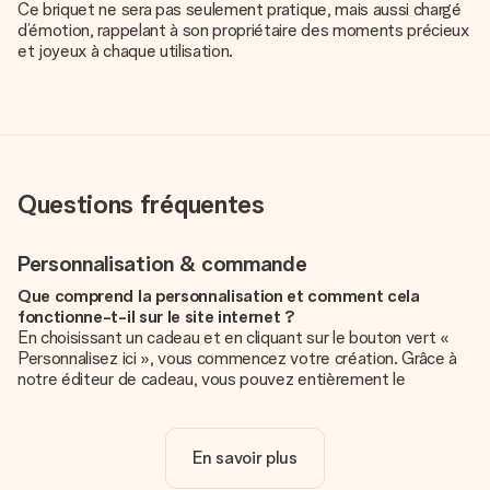
Ce briquet ne sera pas seulement pratique, mais aussi chargé
d’émotion, rappelant à son propriétaire des moments précieux
et joyeux à chaque utilisation.
Questions fréquentes
Personnalisation & commande
Que comprend la personnalisation et comment cela
fonctionne-t-il sur le site internet ?
En choisissant un cadeau et en cliquant sur le bouton vert «
Personnalisez ici », vous commencez votre création. Grâce à
notre éditeur de cadeau, vous pouvez entièrement le
personnaliser à souhait en y ajoutant vos photos et/ou texte.
Vous pouvez même, si vous le désirez, choisir un design
unique pour ajouter une touche finale à votre cadeau.
En savoir plus
La personnalisation est-elle comprise dans le prix ?