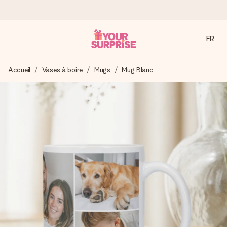
FR
Commandé ce jour, expédié sous 24h
Accueil
Vases à boire
Mugs
Mug Blanc
Nous préparons votre cadeau avec attention et l’envoyons
en un éclair – pour que vous puissiez l’offrir au bon moment,
quand cela compte le plus.
4,9 (sur la base de +15 000 avis)
Nos cadeaux sont appréciés. Les clients nous attribuent
une note de 4,9 sur Google Reviews (total de tous les
pays où nous sommes présents).
Carte de vœux gratuite