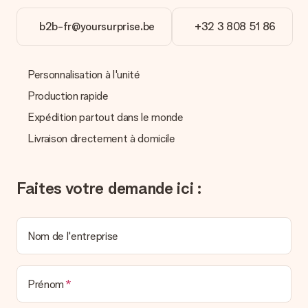
Quels formats dois-je utiliser pour le téléchargement ?
b2b-fr@yoursurprise.be
+32 3 808 51 86
Vous pouvez utiliser les formats JPG et PNG et les
télécharger dans notre éditeur de cadeau. Si ces termes vous
paraissent trop techniques ou si vous disposez d’une photo
sous un autre format, n’hésitez pas à contacter notre service
Personnalisation à l'unité
client. Nous vous aiderons à réaliser votre cadeau !
Production rapide
Que faire si la couleur ou l’option choisie n’est pas
Expédition partout dans le monde
disponible ?
Si vous cherchez un cadeau en particulier ou un cadeau d’une
Livraison directement à domicile
couleur spécifique, et que ces derniers ne sont pas
disponibles sur notre site internet, veuillez contacter notre
service client. Nous serons ravis de vous aider.
Faites votre demande ici :
Comment ajouter une carte à mon cadeau ? / Comment
se présente cette carte ?
En cliquant sur le bouton vert « Carte cadeau gratuite » une
Nom de l'entreprise
fois dans le panier, vous pouvez ajouter une carte à votre
cadeau. Vous pouvez y écrire un message personnel pour que
l’heureux destinataire puisse savoir qui lui a envoyé cette
agréable surprise.
Prénom
Mon cadeau est-il livré emballé ?