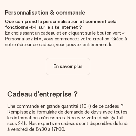
Personnalisation & commande
Que comprend la personnalisation et comment cela
fonctionne-t-il sur le site internet ?
En choisissant un cadeau et en cliquant sur le bouton vert «
Personnalisez ici », vous commencez votre création. Grâce à
notre éditeur de cadeau, vous pouvez entièrement le
personnaliser à souhait en y ajoutant vos photos et/ou texte.
Vous pouvez même, si vous le désirez, choisir un design
unique pour ajouter une touche finale à votre cadeau.
En savoir plus
La personnalisation est-elle comprise dans le prix ?
Le prix affiché sur le site internet comprend la
personnalisation de votre cadeau. Bien plus simple ainsi !
Cadeau d'entreprise ?
Comment savoir si ma photo est de qualité suffisante ?
Nous voulons nous assurer que tu es entièrement satisfait de
Une commande en grande quantité (10+) de ce cadeau ?
ton cadeau. C'est pourquoi il est important d'utiliser des
Remplissez le formulaire de demande de devis avec toutes
photos de haute qualité. Si tu n'es pas sûr de la qualité de ton
les informations nécessaires. Recevez votre devis gratuit
image, contacte notre équipe du service clientèle et joins ta
sous 24h. Nos experts en cadeaux sont disponibles du lundi
photo au cadeau que tu souhaites commander. Ils pourront
à vendredi de 8h30 à 17h00.
alors vérifier la qualité pour toi !