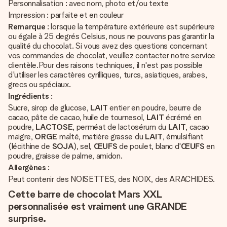
Personnalisation : avec nom, photo et/ou texte
Impression : parfaite et en couleur
Remarque
: lorsque la température extérieure est supérieure
ou égale à 25 degrés Celsius, nous ne pouvons pas garantir la
qualité du chocolat. Si vous avez des questions concernant
vos commandes de chocolat, veuillez contacter notre service
clientèle.Pour des raisons techniques, il n'est pas possible
d'utiliser les caractères cyrilliques, turcs, asiatiques, arabes,
grecs ou spéciaux.
Ingrédients
:
Sucre, sirop de glucose,
LAIT
entier en poudre, beurre de
cacao, pâte de cacao, huile de tournesol,
LAIT
écrémé en
poudre,
LACTOSE
, perméat de lactosérum du
LAIT
, cacao
maigre,
ORGE
malté, matière grasse du
LAIT
, émulsifiant
(lécithine de
SOJA
), sel,
ŒUFS
de poulet, blanc d'
ŒUFS
en
poudre, graisse de palme, amidon.
Allergènes
:
Peut contenir des NOISETTES, des NOIX, des ARACHIDES.
Cette barre de chocolat Mars XXL
personnalisée est vraiment une GRANDE
surprise.