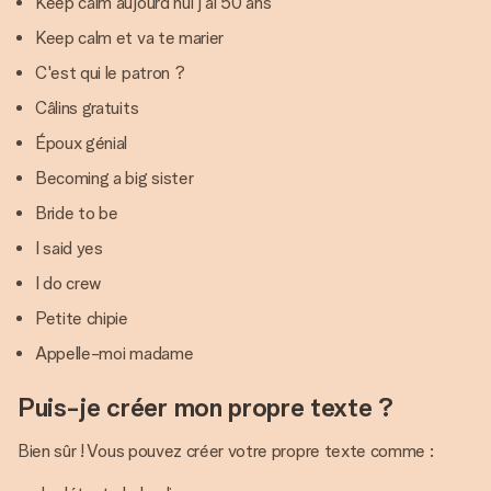
Keep calm aujourd'hui j'ai 50 ans
Keep calm et va te marier
C'est qui le patron ?
Câlins gratuits
Époux génial
Becoming a big sister
Bride to be
I said yes
I do crew
Petite chipie
Appelle-moi madame
Puis-je créer mon propre texte ?
Bien sûr ! Vous pouvez créer votre propre texte comme :