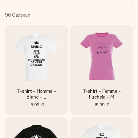
Créez quelque chose d’unique en quelques étapes – avec
son prénom, votre photo ou un message qui touche le cœur.
Sans complications, juste tout l’amour pour le moment idéal.
96
Cadeaux
T-shirt - Homme -
T-shirt - Femme -
Blanc - L
Fuchsia - M
15,99 €
15,99 €