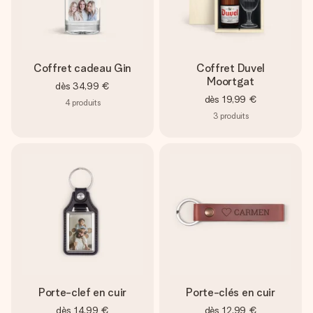
Coffret cadeau Gin
Coffret Duvel
Moortgat
dès
34,99 €
dès
19,99 €
4
produits
3
produits
Porte-clef en cuir
Porte-clés en cuir
dès
14,99 €
dès
12,99 €