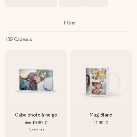
Créez quelque chose d’unique en quelques étapes – avec
son prénom, votre photo ou un message qui touche le cœur.
Sans complications, juste tout l’amour pour le moment idéal.
Filtrer
139
Cadeaux
Cube photo à neige
Mug Blanc
dès
19,99 €
11,99 €
3
produits