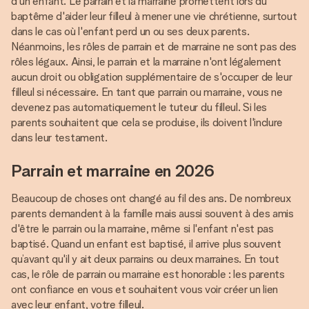
d'un enfant. Le parrain et la marraine promettent lors du
baptême d'aider leur filleul à mener une vie chrétienne, surtout
dans le cas où l'enfant perd un ou ses deux parents.
Néanmoins, les rôles de parrain et de marraine ne sont pas des
rôles légaux. Ainsi, le parrain et la marraine n'ont légalement
aucun droit ou obligation supplémentaire de s'occuper de leur
filleul si nécessaire. En tant que parrain ou marraine, vous ne
devenez pas automatiquement le tuteur du filleul. Si les
parents souhaitent que cela se produise, ils doivent l'inclure
dans leur testament.
Parrain et marraine en 2026
Beaucoup de choses ont changé au fil des ans. De nombreux
parents demandent à la famille mais aussi souvent à des amis
d'être le parrain ou la marraine, même si l'enfant n'est pas
baptisé. Quand un enfant est baptisé, il arrive plus souvent
qu’avant qu'il y ait deux parrains ou deux marraines. En tout
cas, le rôle de parrain ou marraine est honorable : les parents
ont confiance en vous et souhaitent vous voir créer un lien
avec leur enfant, votre filleul.