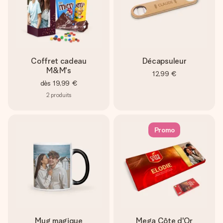
Coffret cadeau
Décapsuleur
M&M's
12,99 €
dès
19,99 €
2
produits
Promo
Mug magique
Mega Côte d'Or