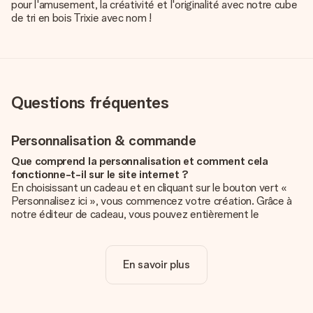
pour l'amusement, la créativité et l'originalité avec notre cube
de tri en bois Trixie avec nom !
Questions fréquentes
Personnalisation & commande
Que comprend la personnalisation et comment cela
fonctionne-t-il sur le site internet ?
En choisissant un cadeau et en cliquant sur le bouton vert «
Personnalisez ici », vous commencez votre création. Grâce à
notre éditeur de cadeau, vous pouvez entièrement le
personnaliser à souhait en y ajoutant vos photos et/ou texte.
Vous pouvez même, si vous le désirez, choisir un design
unique pour ajouter une touche finale à votre cadeau.
En savoir plus
La personnalisation est-elle comprise dans le prix ?
Le prix affiché sur le site internet comprend la
personnalisation de votre cadeau. Bien plus simple ainsi !