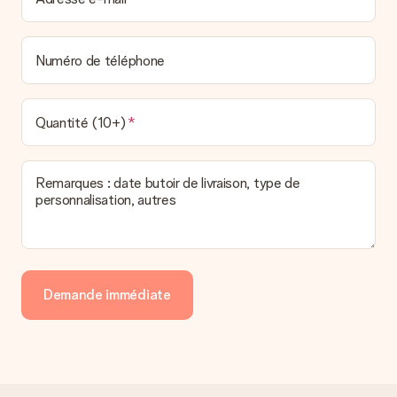
La facture est-elle envoyée avec le cadeau ?
Nous n’envoyons pas de facture avec le cadeau. Nous vous
Numéro de téléphone
l’envoyons par e-mail avec la confirmation de commande. Vous
pouvez de même retrouver votre facture dans votre espace
personnel MySurprise. Vous pouvez ainsi être tranquille et
envoyer directement le cadeau à l’heureux destinataire, pour
Quantité (10+)
un véritable effet surprise !
Remarques : date butoir de livraison, type de
personnalisation, autres
Demande immédiate