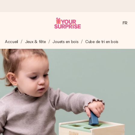
FR
Commandé ce jour, expédié sous 24h
Accueil
Jeux & fête
Jouets en bois
Cube de tri en bois
Nous préparons votre cadeau avec attention et l’envoyons
en un éclair – pour que vous puissiez l’offrir au bon moment,
quand cela compte le plus.
4,9 (sur la base de +15 000 avis)
Nos cadeaux sont appréciés. Les clients nous attribuent
une note de 4,9 sur Google Reviews (total de tous les
pays où nous sommes présents).
Carte de vœux gratuite