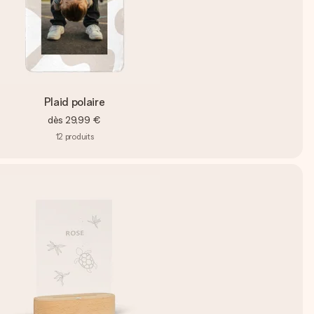
Plaid polaire
dès
29,99 €
12
produits