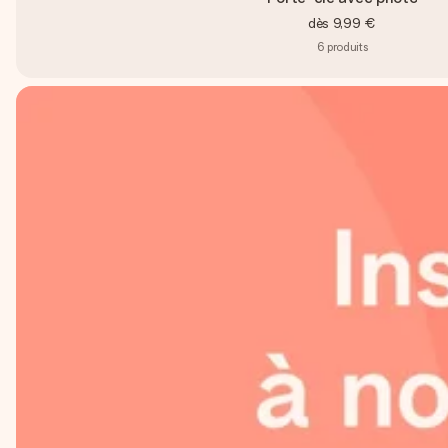
dès
9,99 €
6
produits