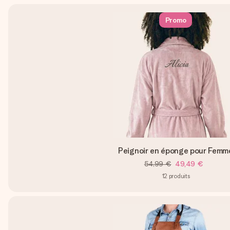
Promo
Peignoir en éponge pour Femm
54,99 €
49,49 €
12
produits