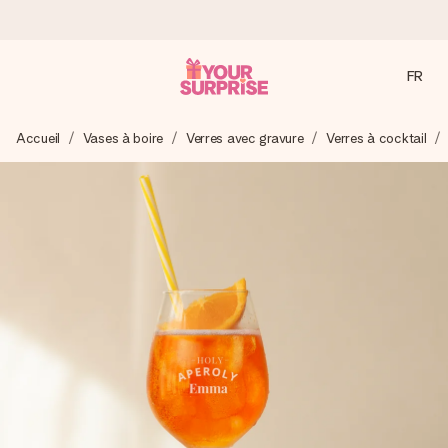
FR
Commandé ce jour, expédié sous 24h
Accueil
Vases à boire
Verres avec gravure
Verres à cocktail
Nous préparons votre cadeau avec attention et l’envoyons
en un éclair – pour que vous puissiez l’offrir au bon moment,
quand cela compte le plus.
4,9 (sur la base de +15 000 avis)
Nos cadeaux sont appréciés. Les clients nous attribuent
une note de 4,9 sur Google Reviews (total de tous les
pays où nous sommes présents).
Carte de vœux gratuite