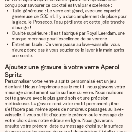
conçu pour savourer ce cocktail estival par excellence :
Taille généreuse : Le verre est grand, avec une capacité
généreuse de 530 ml. Il y a donc amplement de place pour
la glace, le Prosecco, l'eau pétillante et cette jolie tranche
d'orange !
Qualité supérieure : Il est fabriqué par Royal Leerdam, une
marque reconnue pour l'excellence de sa verrerie.
Entretien facile : Ce verre passe au lave-vaisselle, vous
n'aurez donc pas à vous soucier de le laver à la main après
une soirée.
Ajoutez une gravure à votre verre Aperol
Spritz
Personnaliser votre verre a spritz personnalisé est un jeu
d'enfant ! Nous n'imprimons pas le motif ; nous gravons votre
message directement sur la surface du verre. Nous réalisons
cette gravure avec le plus grand soin et une précision
méticuleuse. La gravure rend votre motif permanent ; il ne
s'effacera pas, même après de nombreux passages au lave-
vaisselle. Il vous suffit d'ajouter le prénom ou le message de
votre choix dans notre éditeur en ligne. Nous graverons
ensuite votre prénom, date ou message choisi sur la surface
du verre avec beaucoup de soin et de précision. Qui allez-vous